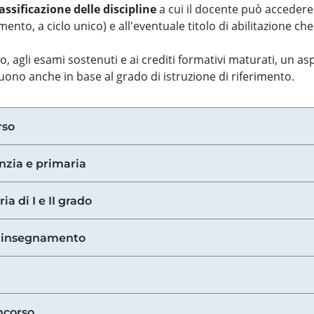
assificazione delle discipline
a cui il docente può accedere
ento, a ciclo unico) e all'eventuale titolo di abilitazione ch
so, agli esami sostenuti e ai crediti formativi maturati, un 
guono anche in base al grado di istruzione di riferimento.
rso
anzia e primaria
ia di I e II grado
di insegnamento
ncorso