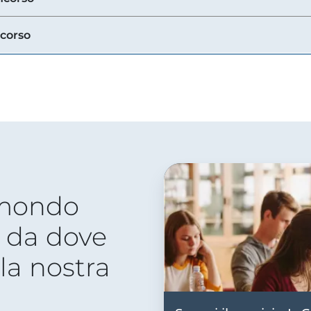
ncorso
 mondo
 da dove
lla nostra