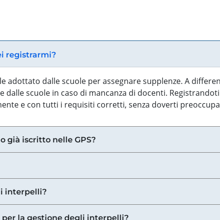
ei registrarmi?
iale adottato dalle scuole per assegnare supplenze. A differe
 dalle scuole in caso di mancanza di docenti. Registrandoti a
nte e con tutti i requisiti corretti, senza doverti preoccup
o già iscritto nelle GPS?
i interpelli?
 per la gestione degli interpelli?