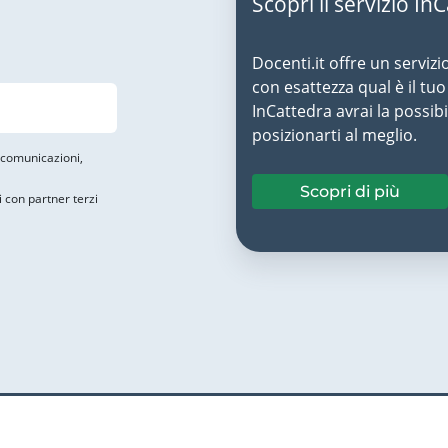
Scopri il servizio In
Docenti.it offre un servizi
con esattezza qual è il t
InCattedra avrai la possibi
posizionarti al meglio.
i comunicazioni,
Scopri di più
i con partner terzi