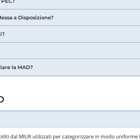
a PEC?
 Messa a Disposizione?
i?
viare la MAD?
o
biliti dal MIUR utilizzati per categorizzare in modo uniforme