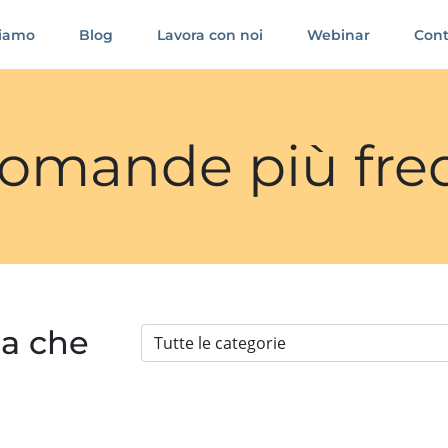
siamo
Blog
Lavora con noi
Webinar
Cont
 domande più fre
ia che