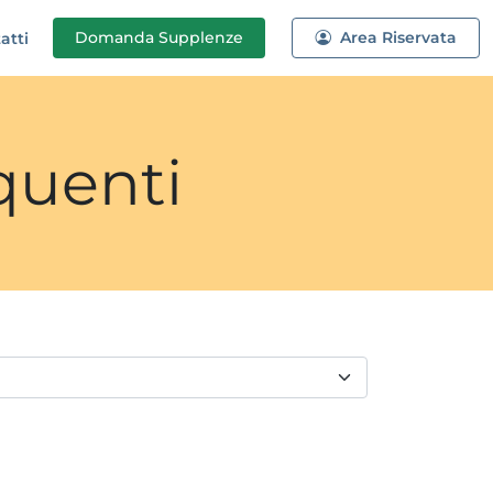
Domanda
Supplenze
Area Riservata
atti
quenti