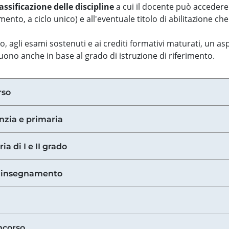
assificazione delle discipline
a cui il docente può accedere
ento, a ciclo unico) e all'eventuale titolo di abilitazione ch
so, agli esami sostenuti e ai crediti formativi maturati, un 
guono anche in base al grado di istruzione di riferimento.
rso
anzia e primaria
ia di I e II grado
di insegnamento
ncorso