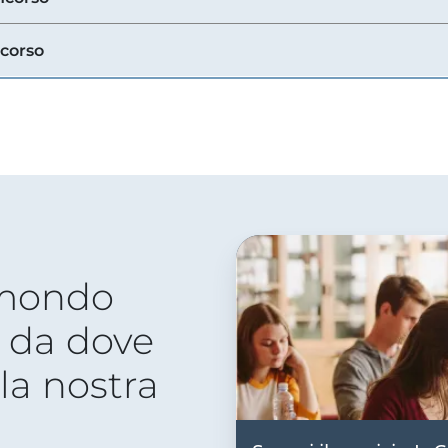
ncorso
 mondo
 da dove
lla nostra