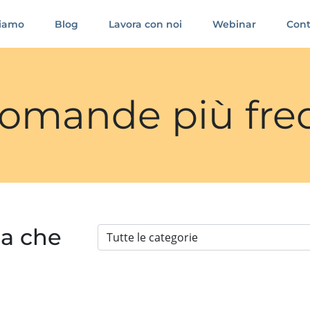
siamo
Blog
Lavora con noi
Webinar
Cont
 domande più fre
ia che