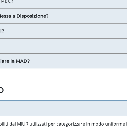
a PEC?
 Messa a Disposizione?
i?
viare la MAD?
o
biliti dal MIUR utilizzati per categorizzare in modo uniforme