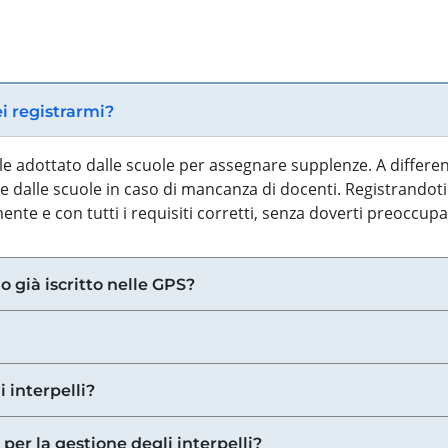
ei registrarmi?
iale adottato dalle scuole per assegnare supplenze. A differe
 dalle scuole in caso di mancanza di docenti. Registrandoti a
nte e con tutti i requisiti corretti, senza doverti preoccup
o già iscritto nelle GPS?
i interpelli?
 per la gestione degli interpelli?