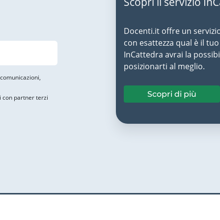
Scopri il servizio In
Docenti.it offre un servizi
con esattezza qual è il t
InCattedra avrai la possibi
posizionarti al meglio.
i comunicazioni,
Scopri di più
i con partner terzi