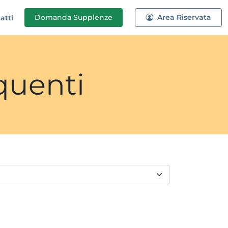
Domanda
Supplenze
Area Riservata
atti
quenti