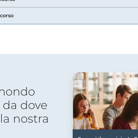
ncorso
 mondo
 da dove
lla nostra