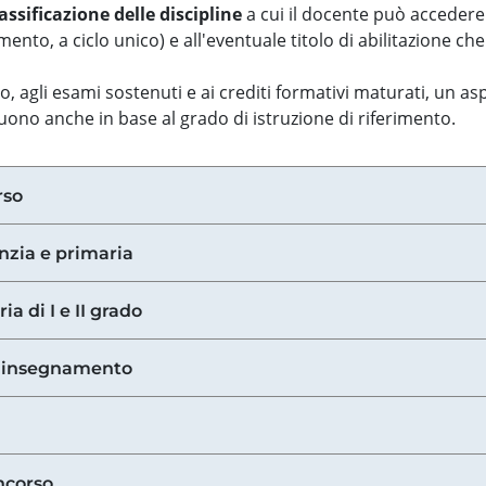
assificazione delle discipline
a cui il docente può accedere
ento, a ciclo unico) e all'eventuale titolo di abilitazione ch
so, agli esami sostenuti e ai crediti formativi maturati, un 
guono anche in base al grado di istruzione di riferimento.
rso
anzia e primaria
ia di I e II grado
di insegnamento
ncorso