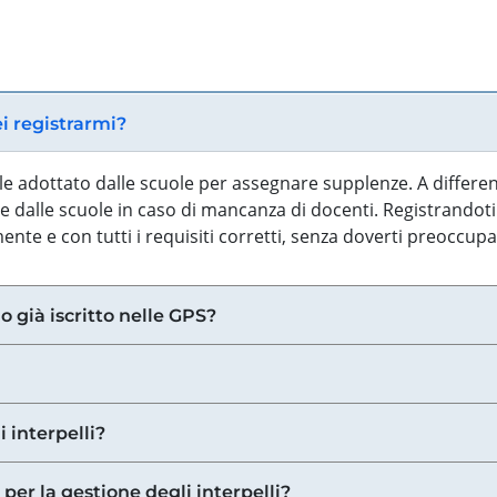
ei registrarmi?
iale adottato dalle scuole per assegnare supplenze. A differe
 dalle scuole in caso di mancanza di docenti. Registrandoti a
nte e con tutti i requisiti corretti, senza doverti preoccup
o già iscritto nelle GPS?
i interpelli?
 per la gestione degli interpelli?