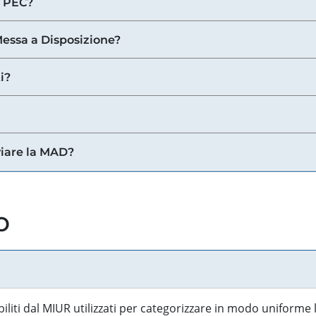
a PEC?
 Messa a Disposizione?
i?
viare la MAD?
o
biliti dal MIUR utilizzati per categorizzare in modo uniforme