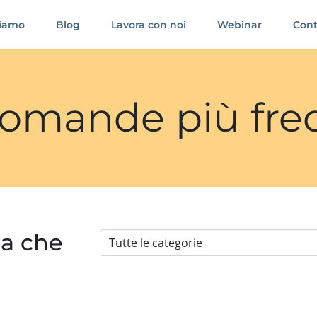
siamo
Blog
Lavora con noi
Webinar
Cont
 domande più fre
ia che