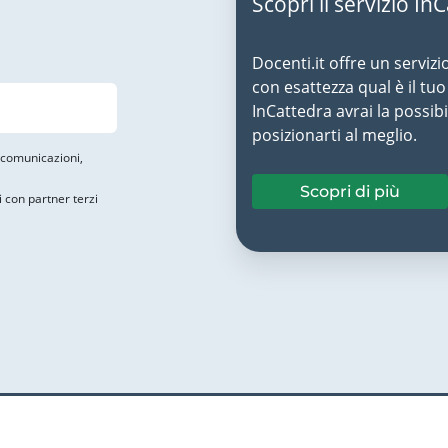
Scopri il servizio In
Docenti.it offre un servizi
con esattezza qual è il t
InCattedra avrai la possibi
posizionarti al meglio.
i comunicazioni,
Scopri di più
i con partner terzi