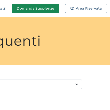
Domanda
Supplenze
Area Riservata
atti
quenti