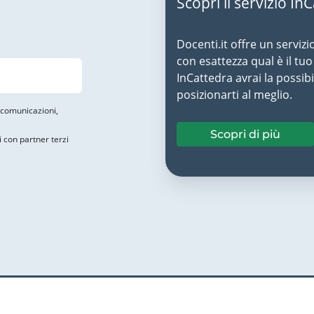
Scopri il servizio In
Docenti.it offre un servizi
con esattezza qual è il t
InCattedra avrai la possibi
posizionarti al meglio.
i comunicazioni,
Scopri di più
i con partner terzi