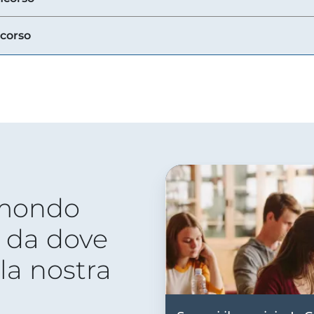
ncorso
 mondo
 da dove
lla nostra