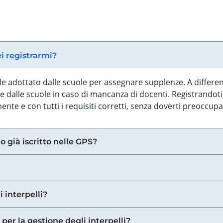
ei registrarmi?
iale adottato dalle scuole per assegnare supplenze. A differe
 dalle scuole in caso di mancanza di docenti. Registrandoti a
nte e con tutti i requisiti corretti, senza doverti preoccup
o già iscritto nelle GPS?
i interpelli?
 per la gestione degli interpelli?