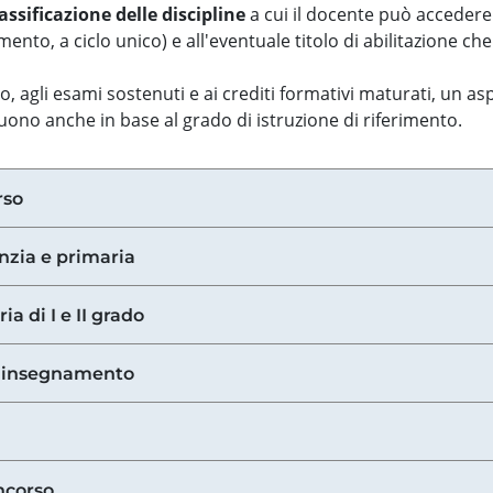
assificazione delle discipline
a cui il docente può accedere
ento, a ciclo unico) e all'eventuale titolo di abilitazione ch
so, agli esami sostenuti e ai crediti formativi maturati, un 
guono anche in base al grado di istruzione di riferimento.
rso
anzia e primaria
ia di I e II grado
di insegnamento
ncorso