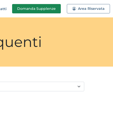
Domanda
Supplenze
Area Riservata
atti
quenti