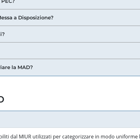
a PEC?
 Messa a Disposizione?
i?
viare la MAD?
o
biliti dal MIUR utilizzati per categorizzare in modo uniforme