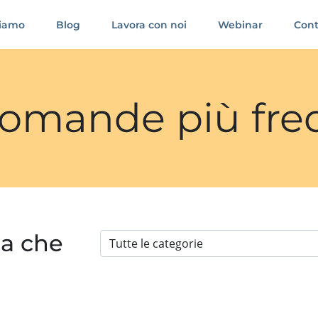
siamo
Blog
Lavora con noi
Webinar
Cont
 domande più fre
ia che