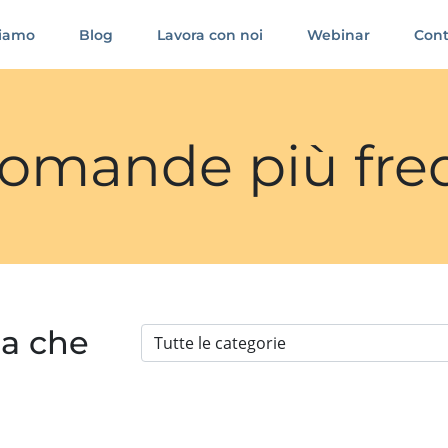
siamo
Blog
Lavora con noi
Webinar
Cont
 domande più fre
ia che