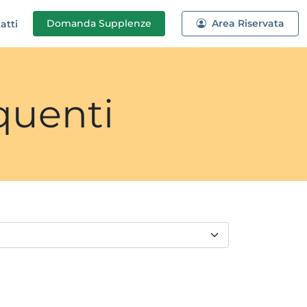
Domanda
Supplenze
Area Riservata
atti
quenti