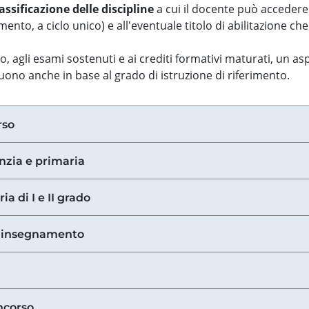
assificazione delle discipline
a cui il docente può accedere
ento, a ciclo unico) e all'eventuale titolo di abilitazione ch
so, agli esami sostenuti e ai crediti formativi maturati, un 
guono anche in base al grado di istruzione di riferimento.
rso
anzia e primaria
ia di I e II grado
di insegnamento
ncorso