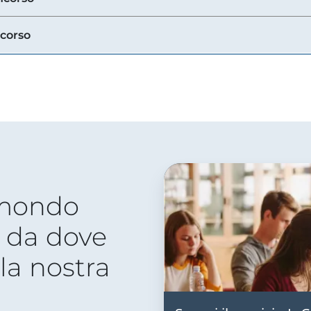
ncorso
 mondo
 da dove
lla nostra