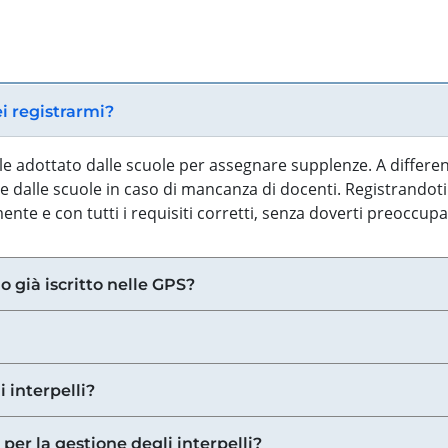
ei registrarmi?
iale adottato dalle scuole per assegnare supplenze. A differe
 dalle scuole in caso di mancanza di docenti. Registrandoti a
nte e con tutti i requisiti corretti, senza doverti preoccup
o già iscritto nelle GPS?
i interpelli?
 per la gestione degli interpelli?