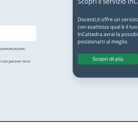
Scopri il servizio In
Docenti.it offre un servizi
con esattezza qual è il t
InCattedra avrai la possibi
posizionarti al meglio.
i comunicazioni,
Scopri di più
i con partner terzi