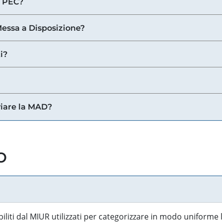
a PEC?
 Messa a Disposizione?
i?
viare la MAD?
o
biliti dal MIUR utilizzati per categorizzare in modo uniforme