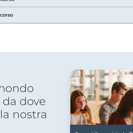
ncorso
 mondo
 da dove
lla nostra