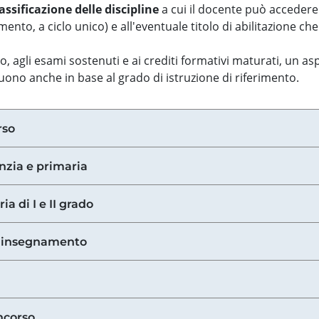
assificazione delle discipline
a cui il docente può accedere
ento, a ciclo unico) e all'eventuale titolo di abilitazione ch
so, agli esami sostenuti e ai crediti formativi maturati, un 
guono anche in base al grado di istruzione di riferimento.
rso
anzia e primaria
ia di I e II grado
di insegnamento
ncorso