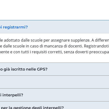
ei registrarmi?
iale adottato dalle scuole per assegnare supplenze. A differe
 dalle scuole in caso di mancanza di docenti. Registrandoti a
nte e con tutti i requisiti corretti, senza doverti preoccup
o già iscritto nelle GPS?
i interpelli?
 per la gestione degli interpelli?