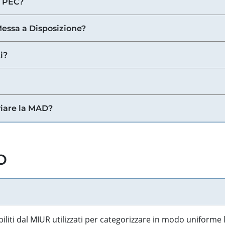
a PEC?
 Messa a Disposizione?
i?
viare la MAD?
o
biliti dal MIUR utilizzati per categorizzare in modo uniforme