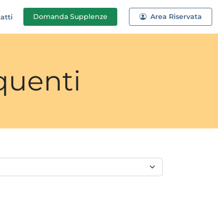
Domanda
Supplenze
Area Riservata
atti
quenti