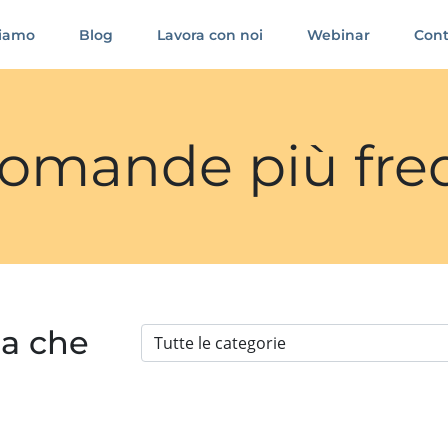
siamo
Blog
Lavora con noi
Webinar
Cont
 domande più fre
ia che