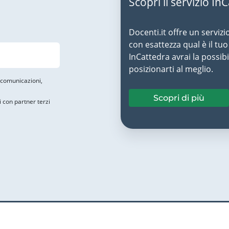
Scopri il servizio In
Docenti.it offre un servizi
con esattezza qual è il t
InCattedra avrai la possibi
posizionarti al meglio.
i comunicazioni,
Scopri di più
i con partner terzi