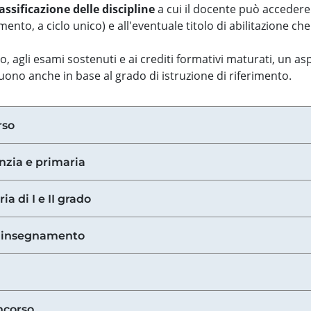
assificazione delle discipline
a cui il docente può accedere
ento, a ciclo unico) e all'eventuale titolo di abilitazione ch
so, agli esami sostenuti e ai crediti formativi maturati, un 
guono anche in base al grado di istruzione di riferimento.
rso
anzia e primaria
ia di I e II grado
di insegnamento
ncorso