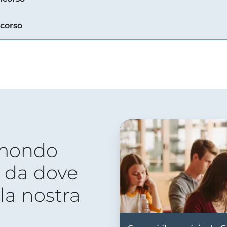
ncorso
 mondo
 da dove
lla nostra