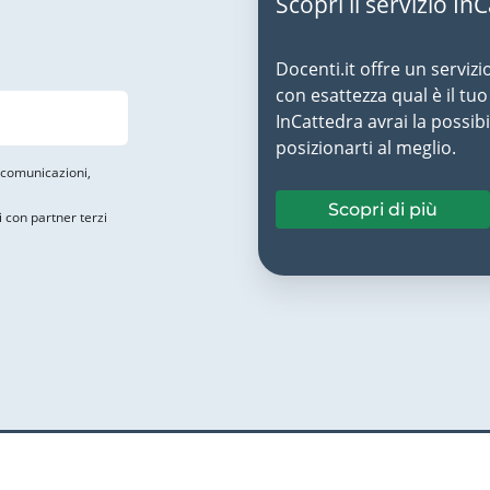
Scopri il servizio In
Docenti.it offre un servizi
con esattezza qual è il t
InCattedra avrai la possibi
posizionarti al meglio.
i comunicazioni,
Scopri di più
i con partner terzi