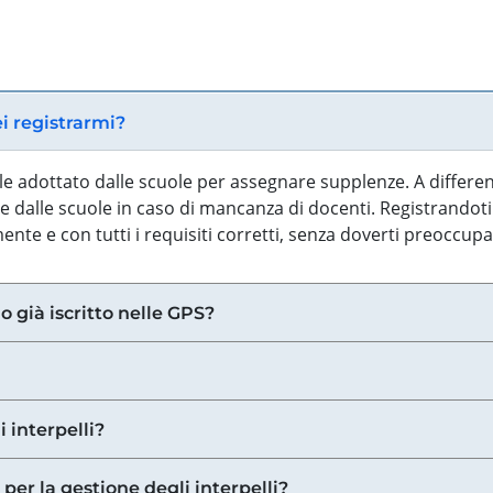
ei registrarmi?
iale adottato dalle scuole per assegnare supplenze. A differe
 dalle scuole in caso di mancanza di docenti. Registrandoti a
nte e con tutti i requisiti corretti, senza doverti preoccup
o già iscritto nelle GPS?
i interpelli?
 per la gestione degli interpelli?