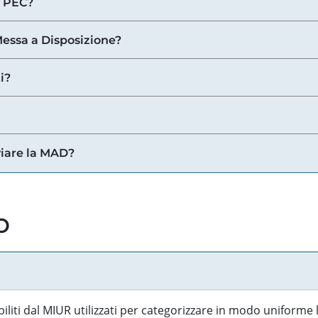
a PEC?
 Messa a Disposizione?
i?
viare la MAD?
o
biliti dal MIUR utilizzati per categorizzare in modo uniforme