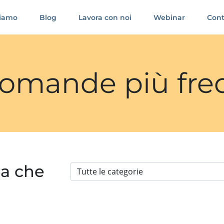
siamo
Blog
Lavora con noi
Webinar
Cont
 domande più fre
ia che