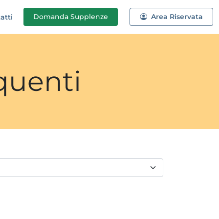
Domanda
Supplenze
Area Riservata
atti
quenti