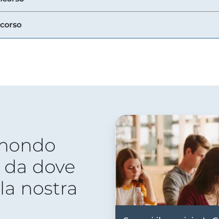
ncorso
 mondo
 da dove
lla nostra