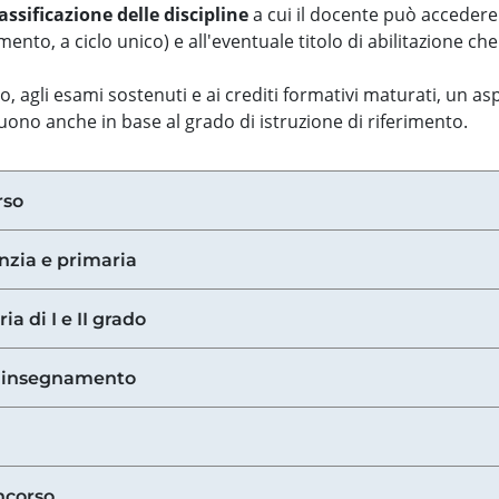
assificazione delle discipline
a cui il docente può accedere
ento, a ciclo unico) e all'eventuale titolo di abilitazione ch
so, agli esami sostenuti e ai crediti formativi maturati, un 
guono anche in base al grado di istruzione di riferimento.
rso
anzia e primaria
ia di I e II grado
di insegnamento
ncorso