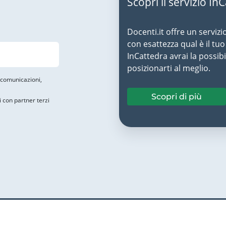
Scopri il servizio In
Docenti.it offre un servizi
con esattezza qual è il t
InCattedra avrai la possibi
posizionarti al meglio.
i comunicazioni,
Scopri di più
i con partner terzi