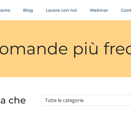
siamo
Blog
Lavora con noi
Webinar
Cont
 domande più fre
ia che