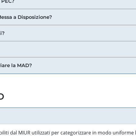
a PEC?
 Messa a Disposizione?
i?
viare la MAD?
o
biliti dal MIUR utilizzati per categorizzare in modo uniforme