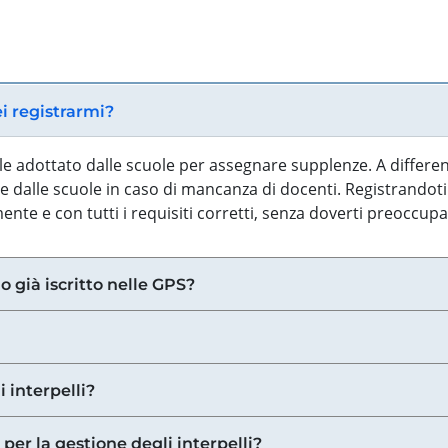
ei registrarmi?
iale adottato dalle scuole per assegnare supplenze. A differe
 dalle scuole in caso di mancanza di docenti. Registrandoti a
nte e con tutti i requisiti corretti, senza doverti preoccup
o già iscritto nelle GPS?
i interpelli?
 per la gestione degli interpelli?