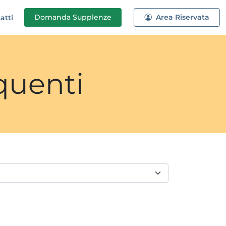
Domanda
Supplenze
Area Riservata
atti
quenti