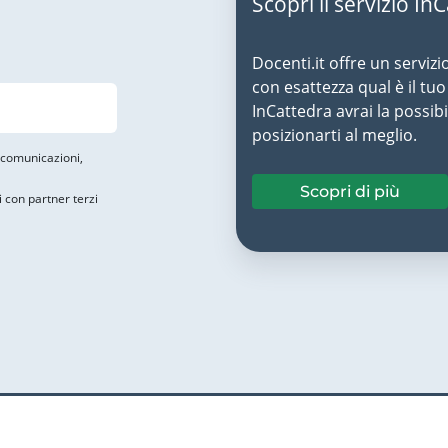
Scopri il servizio In
Docenti.it offre un servizi
con esattezza qual è il t
InCattedra avrai la possibi
posizionarti al meglio.
i comunicazioni,
Scopri di più
i con partner terzi