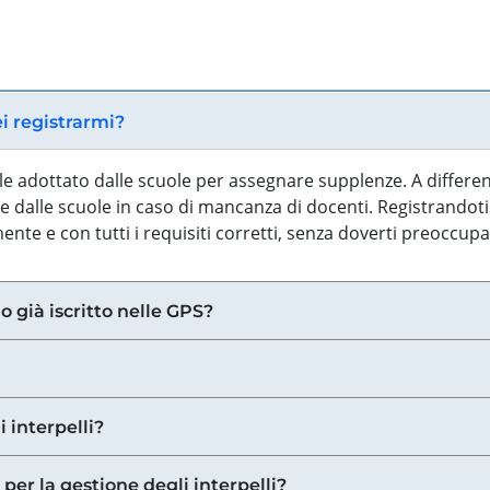
ei registrarmi?
iale adottato dalle scuole per assegnare supplenze. A differe
 dalle scuole in caso di mancanza di docenti. Registrandoti a
nte e con tutti i requisiti corretti, senza doverti preoccup
o già iscritto nelle GPS?
i interpelli?
 per la gestione degli interpelli?