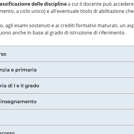
assificazione delle discipline
a cui il docente può accedere
ento, a ciclo unico) e all'eventuale titolo di abilitazione ch
so, agli esami sostenuti e ai crediti formativi maturati, un 
guono anche in base al grado di istruzione di riferimento.
rso
anzia e primaria
ia di I e II grado
di insegnamento
ncorso