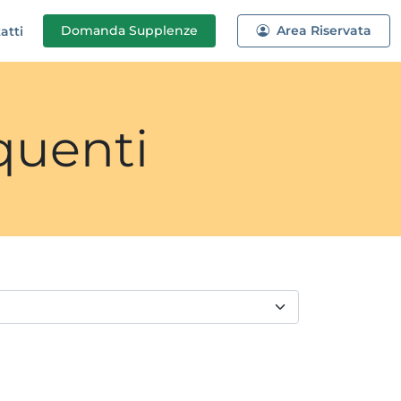
Domanda
Supplenze
Area Riservata
atti
quenti