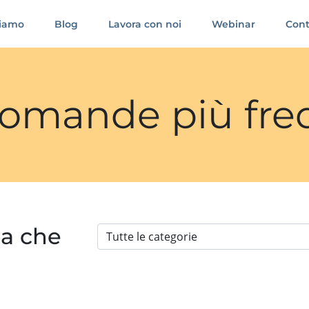
siamo
Blog
Lavora con noi
Webinar
Cont
 domande più fre
ia che