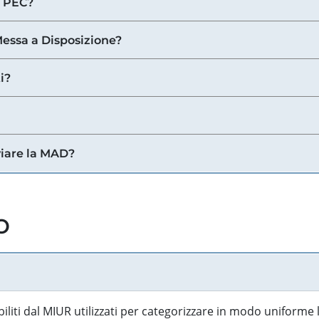
a PEC?
 Messa a Disposizione?
i?
viare la MAD?
o
biliti dal MIUR utilizzati per categorizzare in modo uniforme