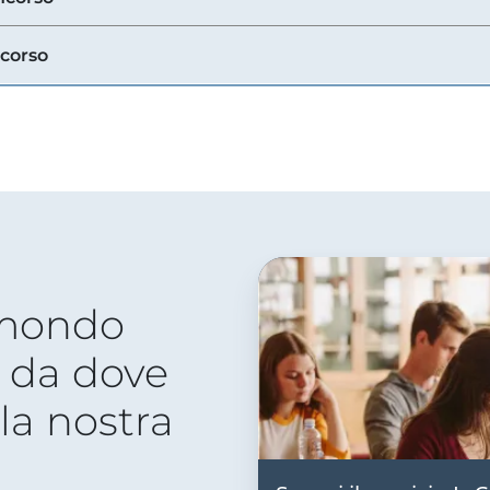
ncorso
 mondo
 da dove
lla nostra