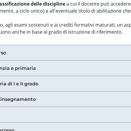
assificazione delle discipline
a cui il docente può accedere
ento, a ciclo unico) e all'eventuale titolo di abilitazione ch
so, agli esami sostenuti e ai crediti formativi maturati, un 
guono anche in base al grado di istruzione di riferimento.
rso
anzia e primaria
ia di I e II grado
di insegnamento
ncorso