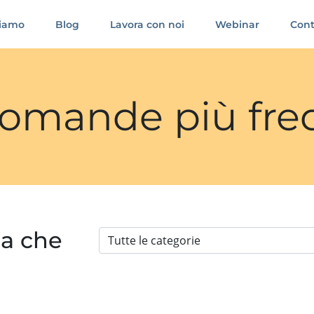
siamo
Blog
Lavora con noi
Webinar
Cont
 domande più fre
ia che