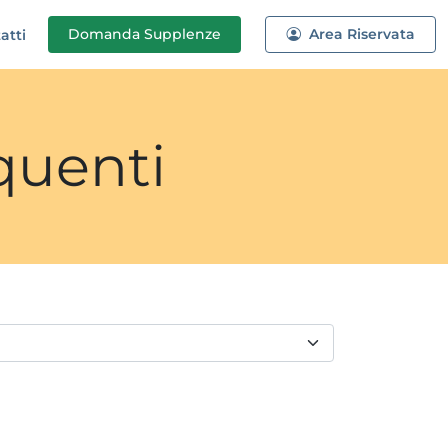
Domanda
Supplenze
Area Riservata
atti
quenti