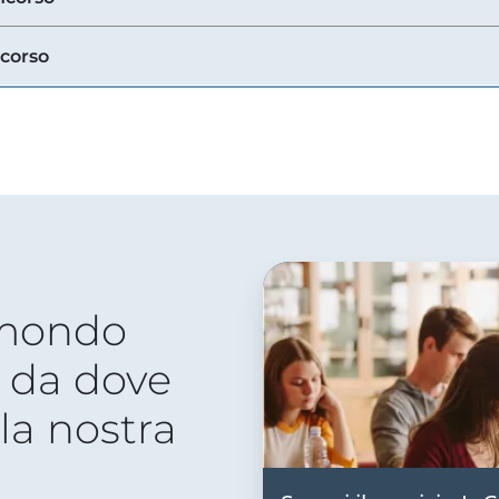
ncorso
 mondo
 da dove
lla nostra