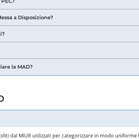
a PEC?
 Messa a Disposizione?
i?
viare la MAD?
o
biliti dal MIUR utilizzati per categorizzare in modo uniforme