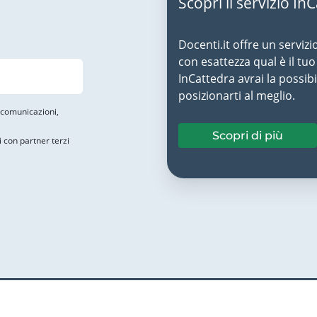
Scopri il servizio In
Docenti.it offre un servizi
con esattezza qual è il t
InCattedra avrai la possibi
posizionarti al meglio.
i comunicazioni,
Scopri di più
i con partner terzi