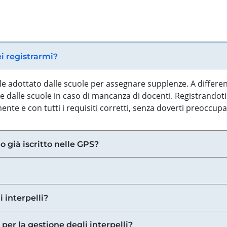
ei registrarmi?
iale adottato dalle scuole per assegnare supplenze. A differe
 dalle scuole in caso di mancanza di docenti. Registrandoti a
nte e con tutti i requisiti corretti, senza doverti preoccup
o già iscritto nelle GPS?
i interpelli?
 per la gestione degli interpelli?