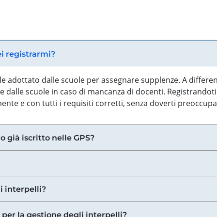
ei registrarmi?
iale adottato dalle scuole per assegnare supplenze. A differe
 dalle scuole in caso di mancanza di docenti. Registrandoti a
nte e con tutti i requisiti corretti, senza doverti preoccup
o già iscritto nelle GPS?
i interpelli?
 per la gestione degli interpelli?