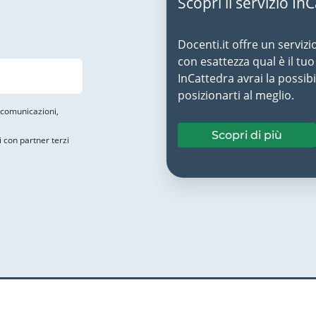
Scopri il servizio In
Docenti.it offre un servizi
con esattezza qual è il t
InCattedra avrai la possibi
posizionarti al meglio.
i comunicazioni,
Scopri di più
i con partner terzi