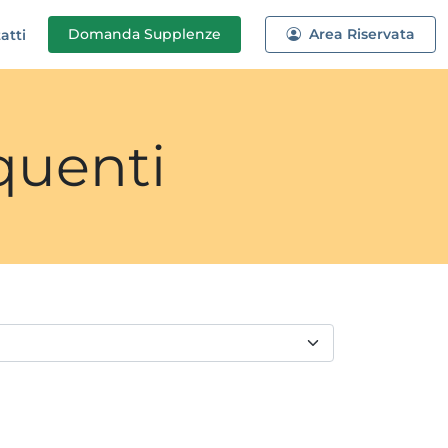
Domanda
Supplenze
Area Riservata
atti
quenti