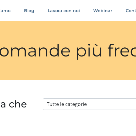
siamo
Blog
Lavora con noi
Webinar
Cont
 domande più fre
ia che