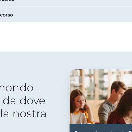
ncorso
 mondo
 da dove
lla nostra