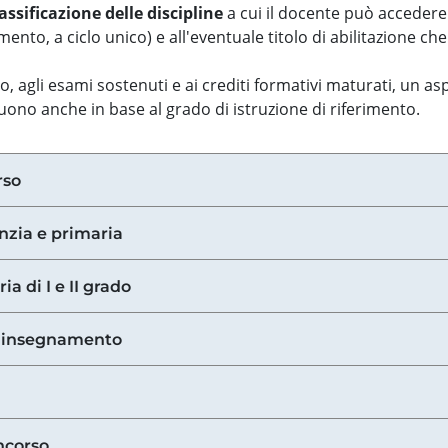
assificazione delle discipline
a cui il docente può accedere
ento, a ciclo unico) e all'eventuale titolo di abilitazione ch
so, agli esami sostenuti e ai crediti formativi maturati, un 
guono anche in base al grado di istruzione di riferimento.
rso
anzia e primaria
ia di I e II grado
di insegnamento
ncorso