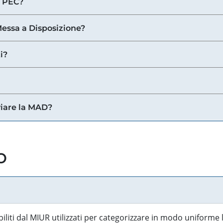
a PEC?
 Messa a Disposizione?
i?
viare la MAD?
o
biliti dal MIUR utilizzati per categorizzare in modo uniforme