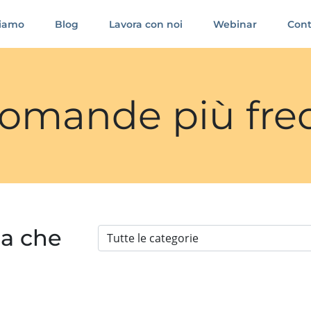
siamo
Blog
Lavora con noi
Webinar
Cont
 domande più fre
ia che