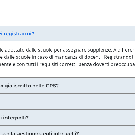
ei registrarmi?
iale adottato dalle scuole per assegnare supplenze. A differe
 dalle scuole in caso di mancanza di docenti. Registrandoti a
nte e con tutti i requisiti corretti, senza doverti preoccup
o già iscritto nelle GPS?
i interpelli?
 per la gestione degli interpelli?