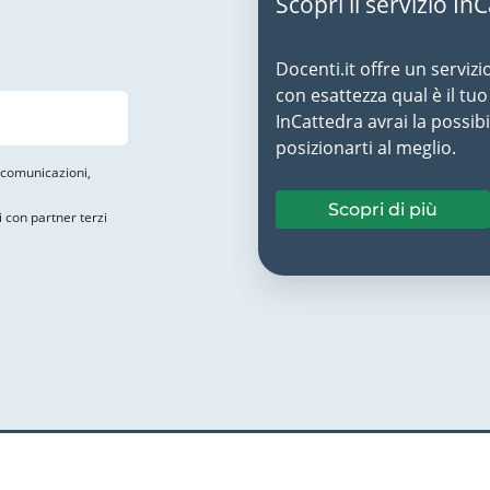
Scopri il servizio In
Docenti.it offre un servizi
con esattezza qual è il t
InCattedra avrai la possibi
posizionarti al meglio.
i comunicazioni,
Scopri di più
i con partner terzi