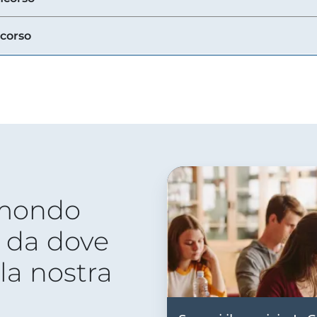
ncorso
 mondo
 da dove
lla nostra