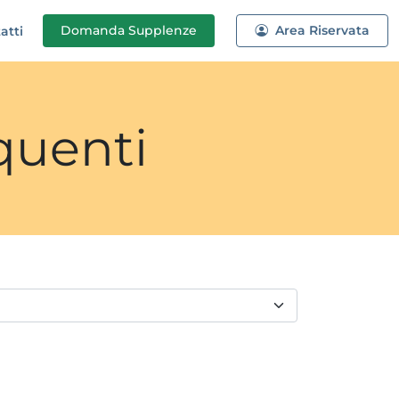
Domanda
Supplenze
Area Riservata
atti
quenti