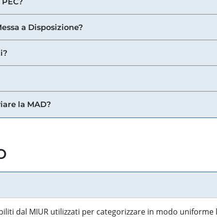
a PEC?
 Messa a Disposizione?
i?
viare la MAD?
o
biliti dal MIUR utilizzati per categorizzare in modo uniforme