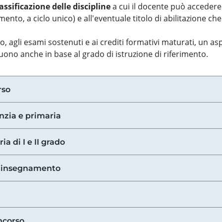
assificazione delle discipline
a cui il docente può accedere
ento, a ciclo unico) e all'eventuale titolo di abilitazione ch
so, agli esami sostenuti e ai crediti formativi maturati, un 
guono anche in base al grado di istruzione di riferimento.
rso
anzia e primaria
ia di I e II grado
di insegnamento
ncorso