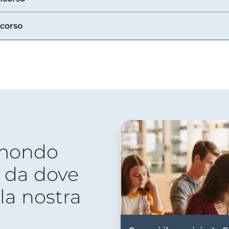
ncorso
 mondo
 da dove
lla nostra