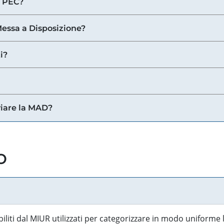
a PEC?
 Messa a Disposizione?
i?
viare la MAD?
o
biliti dal MIUR utilizzati per categorizzare in modo uniforme