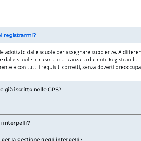
ei registrarmi?
iale adottato dalle scuole per assegnare supplenze. A differe
 dalle scuole in caso di mancanza di docenti. Registrandoti a
nte e con tutti i requisiti corretti, senza doverti preoccup
o già iscritto nelle GPS?
i interpelli?
 per la gestione degli interpelli?