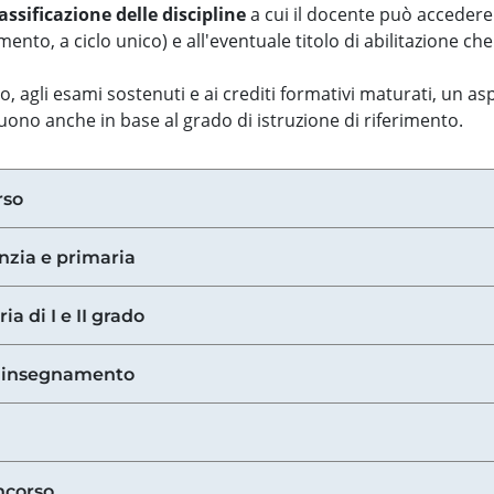
assificazione delle discipline
a cui il docente può accedere
ento, a ciclo unico) e all'eventuale titolo di abilitazione ch
so, agli esami sostenuti e ai crediti formativi maturati, un 
guono anche in base al grado di istruzione di riferimento.
rso
anzia e primaria
ia di I e II grado
di insegnamento
ncorso