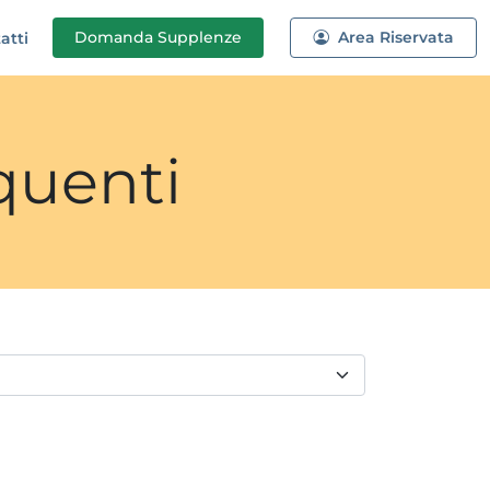
Domanda
Supplenze
Area Riservata
atti
quenti