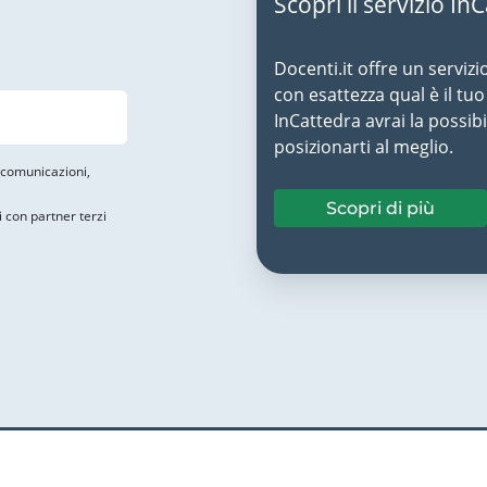
Scopri il servizio In
Docenti.it offre un servizi
con esattezza qual è il t
InCattedra avrai la possibi
posizionarti al meglio.
i comunicazioni,
Scopri di più
i con partner terzi