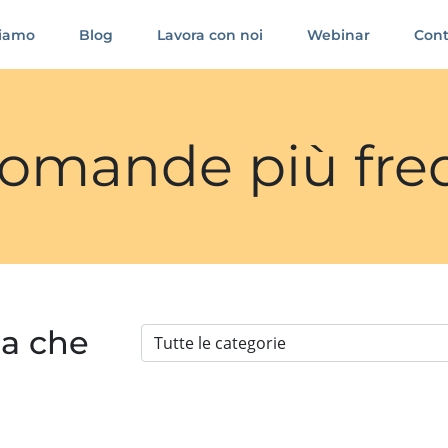
siamo
Blog
Lavora con noi
Webinar
Cont
 domande più fre
ia che