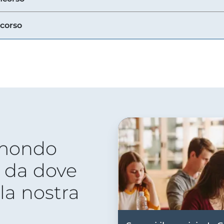
ncorso
 mondo
 da dove
lla nostra