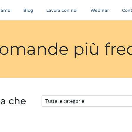
siamo
Blog
Lavora con noi
Webinar
Cont
 domande più fre
ia che