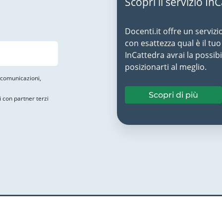
Scopri il servizio In
Docenti.it offre un servizi
con esattezza qual è il t
InCattedra avrai la possibi
posizionarti al meglio.
i comunicazioni,
Scopri di più
i con partner terzi