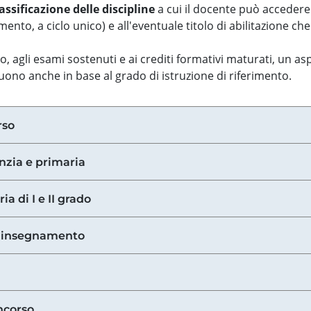
assificazione delle discipline
a cui il docente può accedere
ento, a ciclo unico) e all'eventuale titolo di abilitazione ch
so, agli esami sostenuti e ai crediti formativi maturati, un 
guono anche in base al grado di istruzione di riferimento.
rso
anzia e primaria
ia di I e II grado
di insegnamento
ncorso