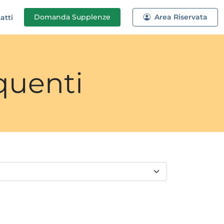
Domanda
Supplenze
Area Riservata
atti
quenti