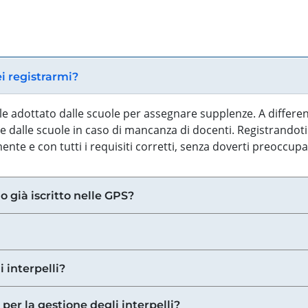
ei registrarmi?
iale adottato dalle scuole per assegnare supplenze. A differe
 dalle scuole in caso di mancanza di docenti. Registrandoti a
nte e con tutti i requisiti corretti, senza doverti preoccup
o già iscritto nelle GPS?
i interpelli?
 per la gestione degli interpelli?