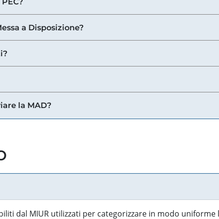
a PEC?
 Messa a Disposizione?
i?
viare la MAD?
o
biliti dal MIUR utilizzati per categorizzare in modo uniforme