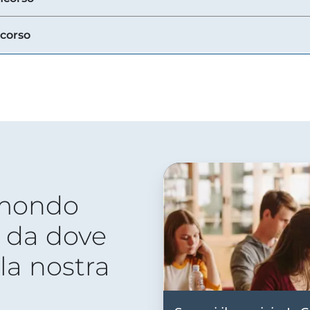
ncorso
 mondo
 da dove
lla nostra