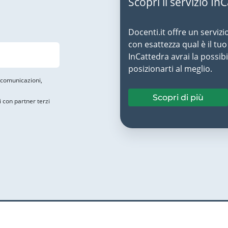
Scopri il servizio In
Docenti.it offre un servizi
con esattezza qual è il t
InCattedra avrai la possibi
posizionarti al meglio.
i comunicazioni,
Scopri di più
i con partner terzi