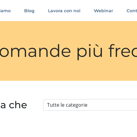
siamo
Blog
Lavora con noi
Webinar
Cont
 domande più fre
ia che