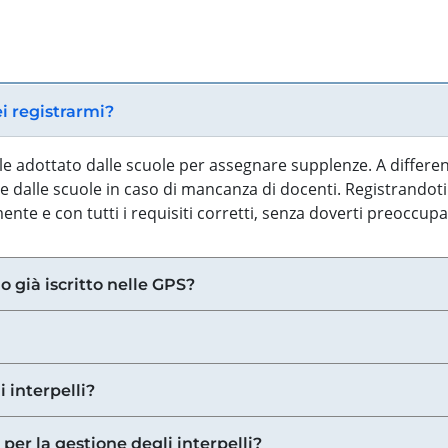
ei registrarmi?
iale adottato dalle scuole per assegnare supplenze. A differe
 dalle scuole in caso di mancanza di docenti. Registrandoti a
nte e con tutti i requisiti corretti, senza doverti preoccup
o già iscritto nelle GPS?
i interpelli?
 per la gestione degli interpelli?