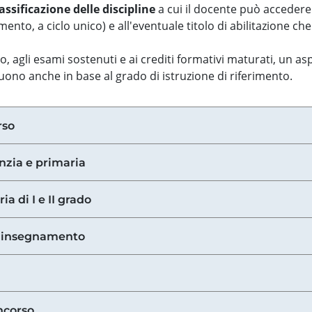
assificazione delle discipline
a cui il docente può accedere
ento, a ciclo unico) e all'eventuale titolo di abilitazione ch
so, agli esami sostenuti e ai crediti formativi maturati, un 
guono anche in base al grado di istruzione di riferimento.
rso
anzia e primaria
ia di I e II grado
di insegnamento
ncorso