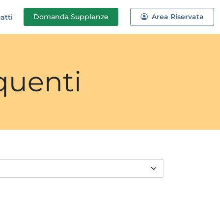
Domanda
Supplenze
Area Riservata
atti
quenti