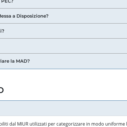
a PEC?
 Messa a Disposizione?
i?
viare la MAD?
o
biliti dal MIUR utilizzati per categorizzare in modo uniforme