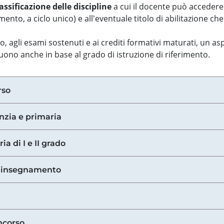
assificazione delle discipline
a cui il docente può accedere
ento, a ciclo unico) e all'eventuale titolo di abilitazione ch
so, agli esami sostenuti e ai crediti formativi maturati, un 
guono anche in base al grado di istruzione di riferimento.
rso
anzia e primaria
ia di I e II grado
di insegnamento
ncorso