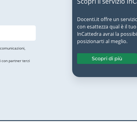
Scopri il servizio In
Docenti.it offre un servizi
con esattezza qual è il t
InCattedra avrai la possibi
posizionarti al meglio.
i comunicazioni,
Scopri di più
i con partner terzi