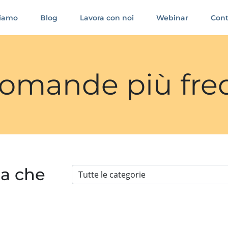
siamo
Blog
Lavora con noi
Webinar
Cont
 domande più fre
ia che