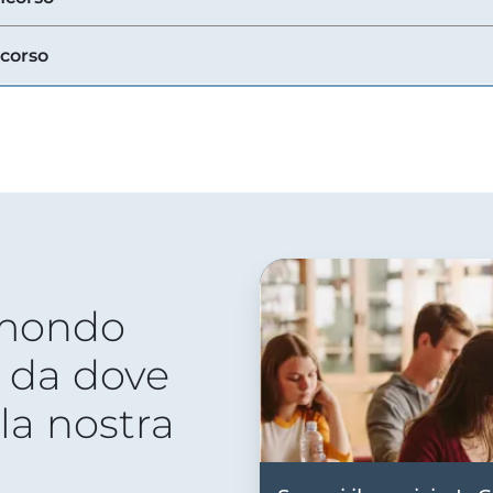
ncorso
 mondo
 da dove
lla nostra