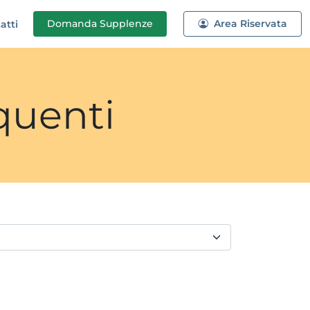
Domanda
Supplenze
Area Riservata
atti
quenti