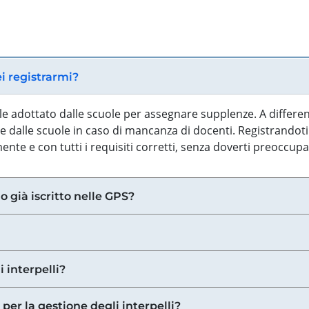
ei registrarmi?
iale adottato dalle scuole per assegnare supplenze. A differe
 dalle scuole in caso di mancanza di docenti. Registrandoti a
nte e con tutti i requisiti corretti, senza doverti preoccup
o già iscritto nelle GPS?
i interpelli?
 per la gestione degli interpelli?