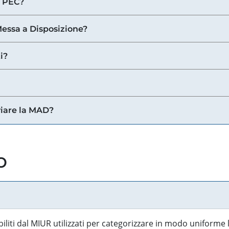
a PEC?
 Messa a Disposizione?
i?
viare la MAD?
o
biliti dal MIUR utilizzati per categorizzare in modo uniforme