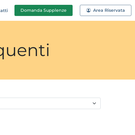
Domanda
Supplenze
Area Riservata
atti
quenti