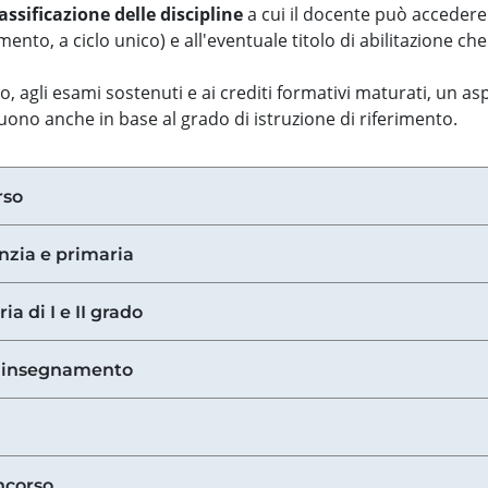
assificazione delle discipline
a cui il docente può accedere
ento, a ciclo unico) e all'eventuale titolo di abilitazione ch
so, agli esami sostenuti e ai crediti formativi maturati, un 
guono anche in base al grado di istruzione di riferimento.
rso
anzia e primaria
ia di I e II grado
di insegnamento
ncorso