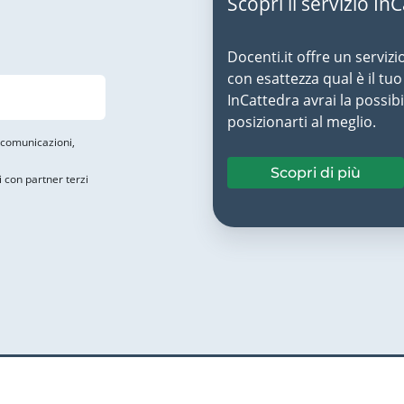
Scopri il servizio In
Docenti.it offre un servizi
con esattezza qual è il t
InCattedra avrai la possibi
posizionarti al meglio.
i comunicazioni,
Scopri di più
i con partner terzi