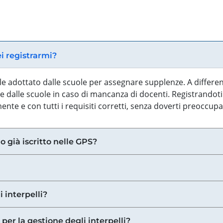
ei registrarmi?
iale adottato dalle scuole per assegnare supplenze. A differe
 dalle scuole in caso di mancanza di docenti. Registrandoti a
nte e con tutti i requisiti corretti, senza doverti preoccup
o già iscritto nelle GPS?
i interpelli?
 per la gestione degli interpelli?