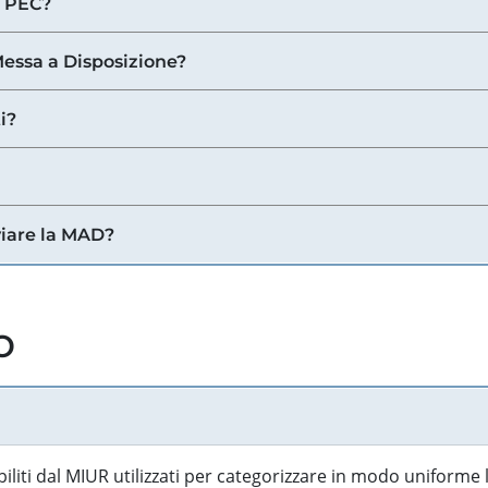
a PEC?
 Messa a Disposizione?
i?
viare la MAD?
o
biliti dal MIUR utilizzati per categorizzare in modo uniforme