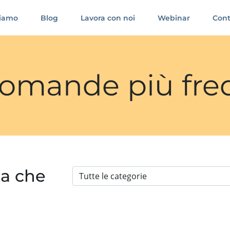
siamo
Blog
Lavora con noi
Webinar
Cont
 domande più fre
ia che