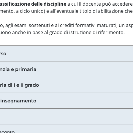
assificazione delle discipline
a cui il docente può accedere
ento, a ciclo unico) e all'eventuale titolo di abilitazione ch
so, agli esami sostenuti e ai crediti formativi maturati, un 
guono anche in base al grado di istruzione di riferimento.
rso
anzia e primaria
ia di I e II grado
di insegnamento
ncorso