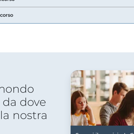
ncorso
 mondo
 da dove
lla nostra