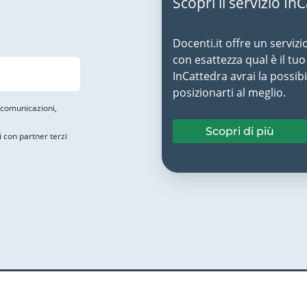
Scopri il servizio In
Docenti.it offre un servizi
con esattezza qual è il t
InCattedra avrai la possibi
posizionarti al meglio.
i comunicazioni,
Scopri di più
i con partner terzi