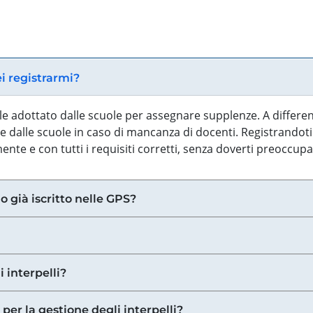
ei registrarmi?
iale adottato dalle scuole per assegnare supplenze. A differe
 dalle scuole in caso di mancanza di docenti. Registrandoti a
nte e con tutti i requisiti corretti, senza doverti preoccup
o già iscritto nelle GPS?
i interpelli?
 per la gestione degli interpelli?