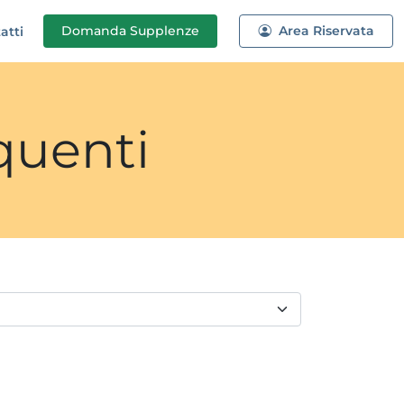
Domanda
Supplenze
Area Riservata
atti
quenti