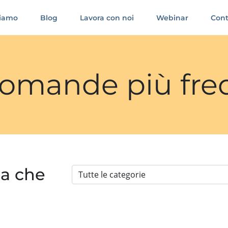
siamo
Blog
Lavora con noi
Webinar
Cont
 domande più fre
ia che