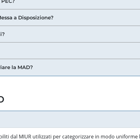
a PEC?
 Messa a Disposizione?
i?
viare la MAD?
o
biliti dal MIUR utilizzati per categorizzare in modo uniforme