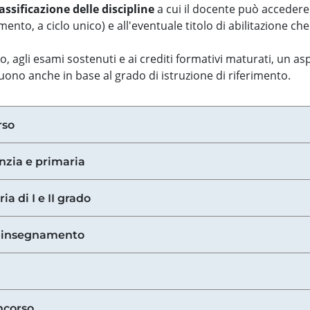
assificazione delle discipline
a cui il docente può accedere
ento, a ciclo unico) e all'eventuale titolo di abilitazione ch
so, agli esami sostenuti e ai crediti formativi maturati, un 
guono anche in base al grado di istruzione di riferimento.
rso
anzia e primaria
ia di I e II grado
di insegnamento
ncorso