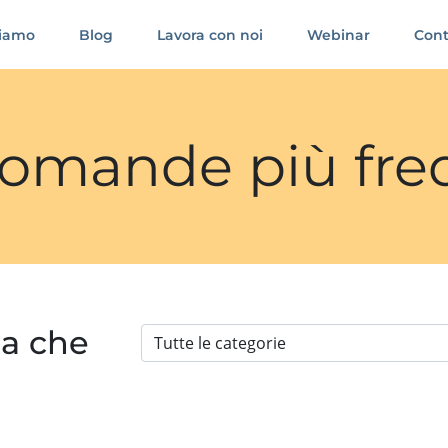
siamo
Blog
Lavora con noi
Webinar
Cont
 domande più fre
ia che