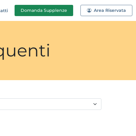
Domanda
Supplenze
Area Riservata
atti
quenti