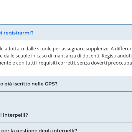
ei registrarmi?
iale adottato dalle scuole per assegnare supplenze. A differe
 dalle scuole in caso di mancanza di docenti. Registrandoti a
nte e con tutti i requisiti corretti, senza doverti preoccup
o già iscritto nelle GPS?
i interpelli?
 per la gestione degli interpelli?