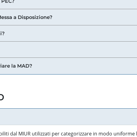
a PEC?
 Messa a Disposizione?
i?
viare la MAD?
o
biliti dal MIUR utilizzati per categorizzare in modo uniforme