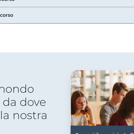
ncorso
 mondo
 da dove
lla nostra