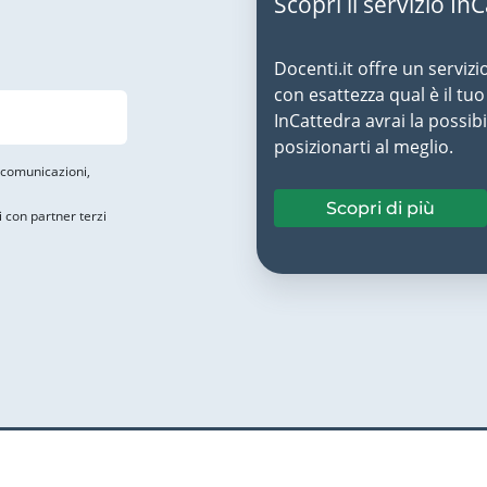
Scopri il servizio In
Docenti.it offre un servizi
con esattezza qual è il t
InCattedra avrai la possibi
posizionarti al meglio.
i comunicazioni,
Scopri di più
i con partner terzi