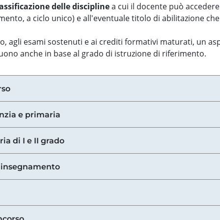
assificazione delle discipline
a cui il docente può accedere
ento, a ciclo unico) e all'eventuale titolo di abilitazione ch
so, agli esami sostenuti e ai crediti formativi maturati, un 
guono anche in base al grado di istruzione di riferimento.
rso
anzia e primaria
ia di I e II grado
di insegnamento
ncorso