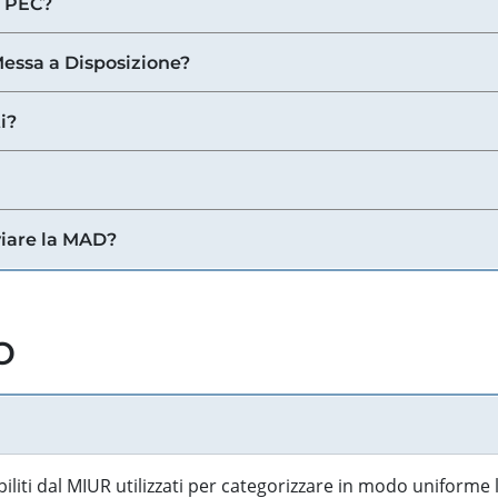
a PEC?
 Messa a Disposizione?
i?
viare la MAD?
o
biliti dal MIUR utilizzati per categorizzare in modo uniforme