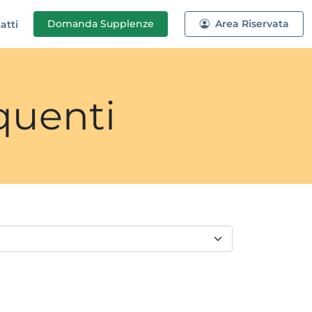
Domanda
Supplenze
Area Riservata
atti
quenti