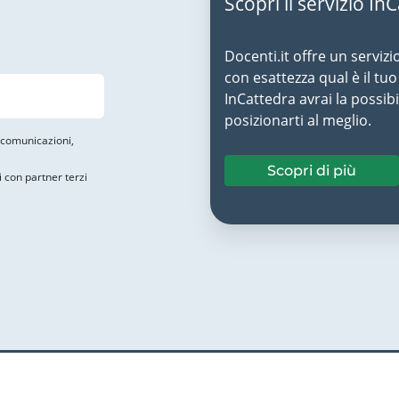
Scopri il servizio In
Docenti.it offre un servizi
con esattezza qual è il t
InCattedra avrai la possibi
posizionarti al meglio.
i comunicazioni,
Scopri di più
i con partner terzi