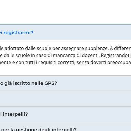
ei registrarmi?
iale adottato dalle scuole per assegnare supplenze. A differe
 dalle scuole in caso di mancanza di docenti. Registrandoti a
nte e con tutti i requisiti corretti, senza doverti preoccup
o già iscritto nelle GPS?
i interpelli?
 per la gestione degli interpelli?