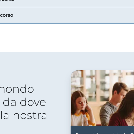
ncorso
 mondo
 da dove
lla nostra