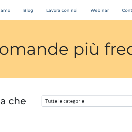
siamo
Blog
Lavora con noi
Webinar
Cont
 domande più fre
ia che