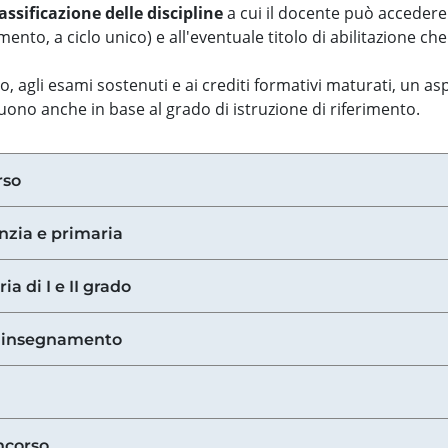
assificazione delle discipline
a cui il docente può accedere
ento, a ciclo unico) e all'eventuale titolo di abilitazione ch
so, agli esami sostenuti e ai crediti formativi maturati, un 
guono anche in base al grado di istruzione di riferimento.
rso
anzia e primaria
ia di I e II grado
di insegnamento
ncorso