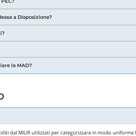
a PEC?
 Messa a Disposizione?
i?
viare la MAD?
o
biliti dal MIUR utilizzati per categorizzare in modo uniforme