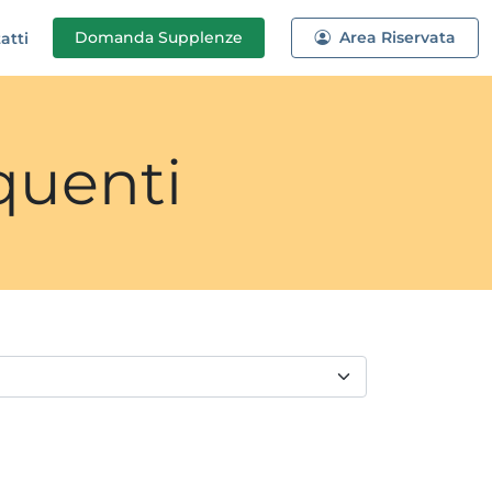
Domanda
Supplenze
Area Riservata
atti
quenti