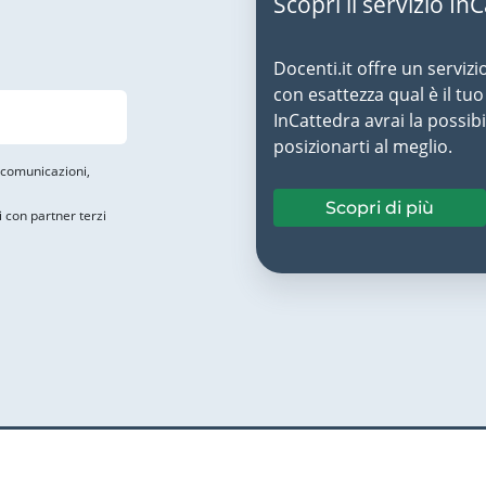
Scopri il servizio In
Docenti.it offre un servizi
con esattezza qual è il t
InCattedra avrai la possibi
posizionarti al meglio.
i comunicazioni,
Scopri di più
i con partner terzi