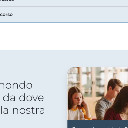
ncorso
 mondo
 da dove
lla nostra