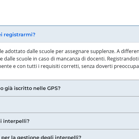
ei registrarmi?
iale adottato dalle scuole per assegnare supplenze. A differe
 dalle scuole in caso di mancanza di docenti. Registrandoti a
nte e con tutti i requisiti corretti, senza doverti preoccup
o già iscritto nelle GPS?
i interpelli?
 per la gestione degli interpelli?