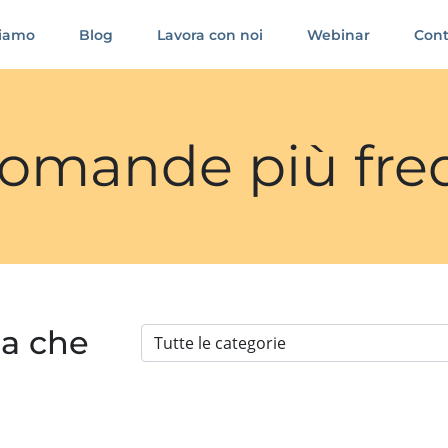
siamo
Blog
Lavora con noi
Webinar
Cont
 domande più fre
ia che