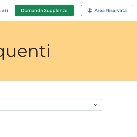
Domanda
Supplenze
Area Riservata
atti
quenti