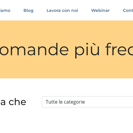
siamo
Blog
Lavora con noi
Webinar
Cont
 domande più fre
ia che