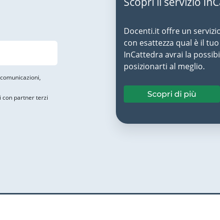
Scopri il servizio In
Docenti.it offre un servizi
con esattezza qual è il t
InCattedra avrai la possibi
posizionarti al meglio.
i comunicazioni,
Scopri di più
i con partner terzi