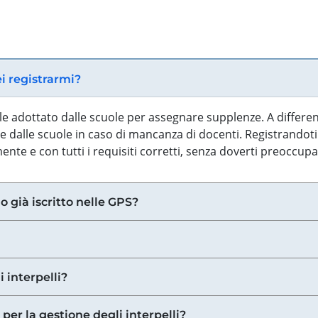
ei registrarmi?
iale adottato dalle scuole per assegnare supplenze. A differe
 dalle scuole in caso di mancanza di docenti. Registrandoti a
nte e con tutti i requisiti corretti, senza doverti preoccup
o già iscritto nelle GPS?
i interpelli?
 per la gestione degli interpelli?