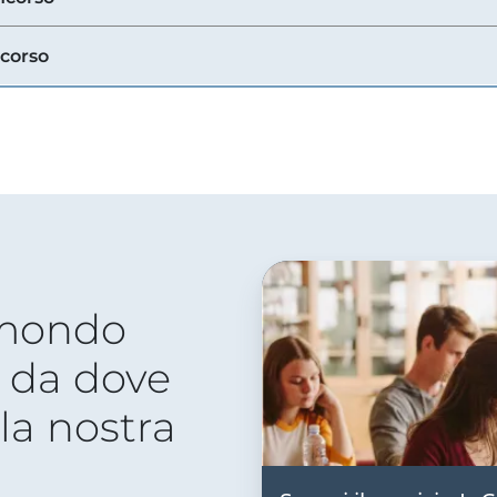
ncorso
 mondo
 da dove
lla nostra