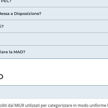
a PEC?
 Messa a Disposizione?
i?
viare la MAD?
o
biliti dal MIUR utilizzati per categorizzare in modo uniforme