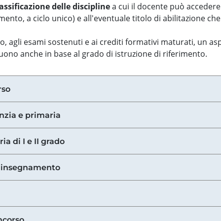
assificazione delle discipline
a cui il docente può accedere
ento, a ciclo unico) e all'eventuale titolo di abilitazione ch
so, agli esami sostenuti e ai crediti formativi maturati, un 
guono anche in base al grado di istruzione di riferimento.
rso
anzia e primaria
ia di I e II grado
di insegnamento
ncorso