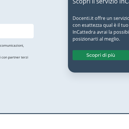
Scopri il servizio In
Docenti.it offre un servizi
con esattezza qual è il t
InCattedra avrai la possibi
posizionarti al meglio.
i comunicazioni,
Scopri di più
i con partner terzi