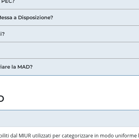
a PEC?
 Messa a Disposizione?
i?
viare la MAD?
o
biliti dal MIUR utilizzati per categorizzare in modo uniforme