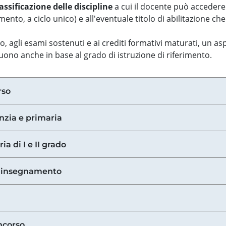
assificazione delle discipline
a cui il docente può accedere
ento, a ciclo unico) e all'eventuale titolo di abilitazione ch
so, agli esami sostenuti e ai crediti formativi maturati, un 
guono anche in base al grado di istruzione di riferimento.
rso
anzia e primaria
ia di I e II grado
di insegnamento
ncorso