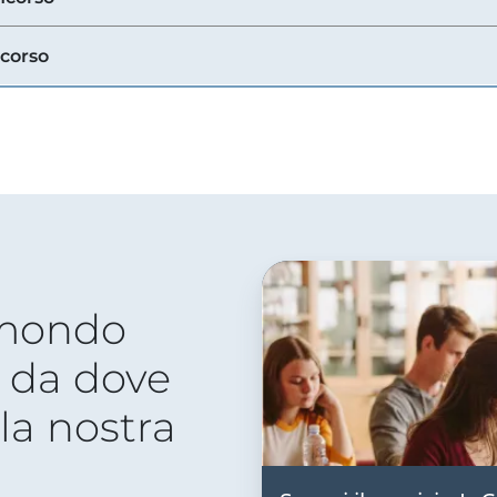
ncorso
 mondo
 da dove
lla nostra