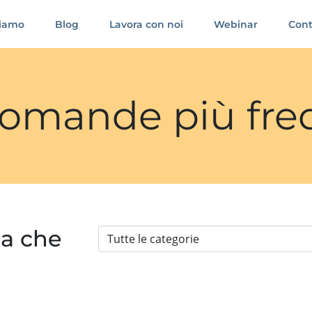
siamo
Blog
Lavora con noi
Webinar
Cont
 domande più fre
ia che