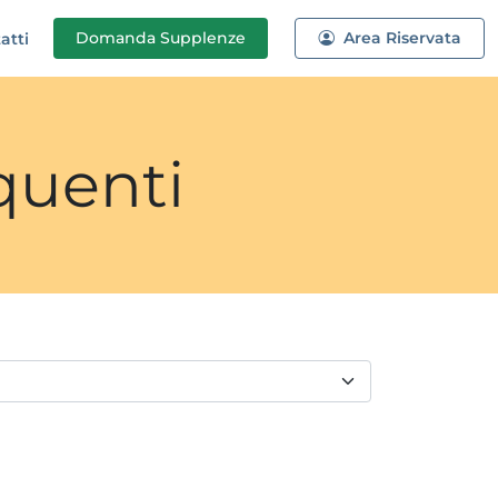
Domanda
Supplenze
Area Riservata
atti
quenti