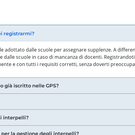
ei registrarmi?
iale adottato dalle scuole per assegnare supplenze. A differe
 dalle scuole in caso di mancanza di docenti. Registrandoti a
nte e con tutti i requisiti corretti, senza doverti preoccup
o già iscritto nelle GPS?
i interpelli?
 per la gestione degli interpelli?