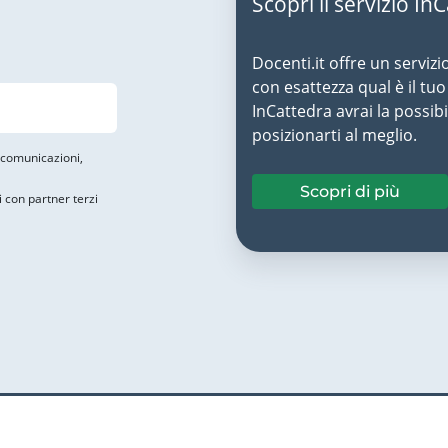
Scopri il servizio In
Docenti.it offre un servizi
con esattezza qual è il t
InCattedra avrai la possibi
posizionarti al meglio.
i comunicazioni,
Scopri di più
i con partner terzi