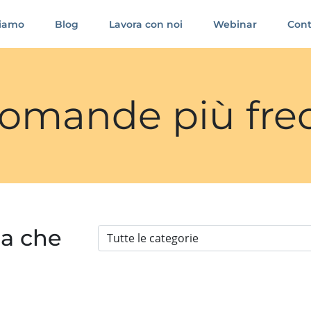
siamo
Blog
Lavora con noi
Webinar
Cont
 domande più fre
ia che