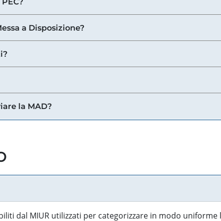
a PEC?
 Messa a Disposizione?
i?
viare la MAD?
o
biliti dal MIUR utilizzati per categorizzare in modo uniforme