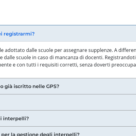
ei registrarmi?
iale adottato dalle scuole per assegnare supplenze. A differe
 dalle scuole in caso di mancanza di docenti. Registrandoti a
nte e con tutti i requisiti corretti, senza doverti preoccup
o già iscritto nelle GPS?
i interpelli?
 per la gestione degli interpelli?