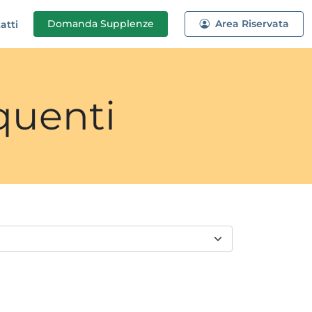
Domanda
Supplenze
Area Riservata
atti
quenti