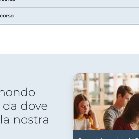
ncorso
 mondo
 da dove
lla nostra