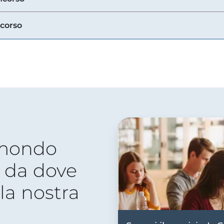
ncorso
 mondo
 da dove
lla nostra