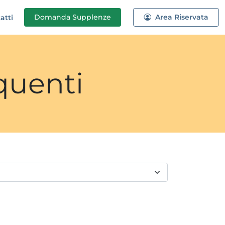
Domanda
Supplenze
Area Riservata
atti
quenti