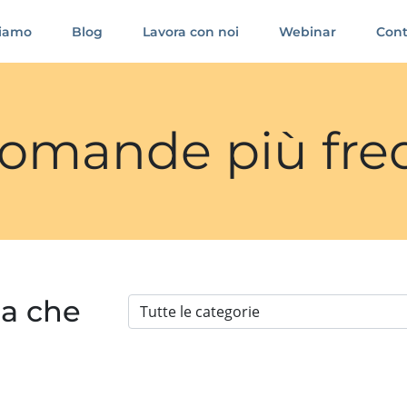
siamo
Blog
Lavora con noi
Webinar
Cont
 domande più fre
ia che