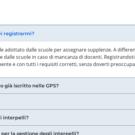
ei registrarmi?
iale adottato dalle scuole per assegnare supplenze. A differe
 dalle scuole in caso di mancanza di docenti. Registrandoti a
nte e con tutti i requisiti corretti, senza doverti preoccup
o già iscritto nelle GPS?
i interpelli?
 per la gestione degli interpelli?