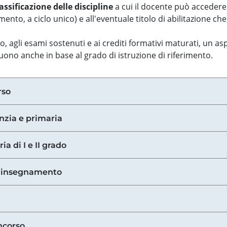
assificazione delle discipline
a cui il docente può accedere
ento, a ciclo unico) e all'eventuale titolo di abilitazione ch
so, agli esami sostenuti e ai crediti formativi maturati, un 
guono anche in base al grado di istruzione di riferimento.
rso
anzia e primaria
ia di I e II grado
di insegnamento
ncorso