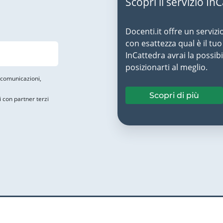
Scopri il servizio In
Docenti.it offre un servizi
con esattezza qual è il t
InCattedra avrai la possibi
posizionarti al meglio.
i comunicazioni,
Scopri di più
i con partner terzi