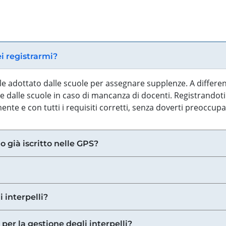
ei registrarmi?
iale adottato dalle scuole per assegnare supplenze. A differe
 dalle scuole in caso di mancanza di docenti. Registrandoti a
nte e con tutti i requisiti corretti, senza doverti preoccup
o già iscritto nelle GPS?
i interpelli?
 per la gestione degli interpelli?