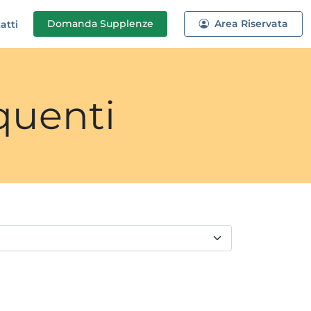
Domanda
Supplenze
Area Riservata
atti
quenti