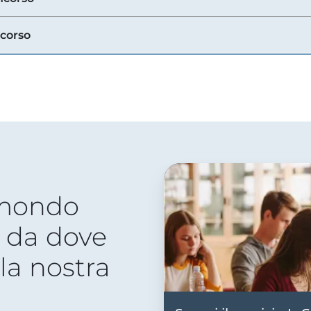
ncorso
 mondo
 da dove
lla nostra