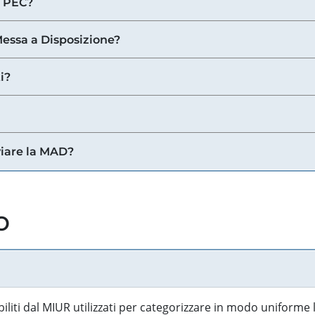
a PEC?
 Messa a Disposizione?
i?
viare la MAD?
o
biliti dal MIUR utilizzati per categorizzare in modo uniforme