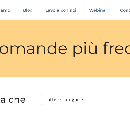
siamo
Blog
Lavora con noi
Webinar
Cont
 domande più fre
ia che