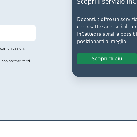
Scopri il servizio In
Docenti.it offre un servizi
con esattezza qual è il t
InCattedra avrai la possibi
posizionarti al meglio.
i comunicazioni,
Scopri di più
i con partner terzi