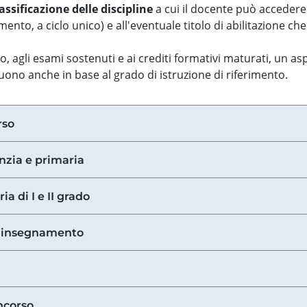
assificazione delle discipline
a cui il docente può accedere
ento, a ciclo unico) e all'eventuale titolo di abilitazione ch
so, agli esami sostenuti e ai crediti formativi maturati, un 
guono anche in base al grado di istruzione di riferimento.
rso
anzia e primaria
ia di I e II grado
di insegnamento
ncorso