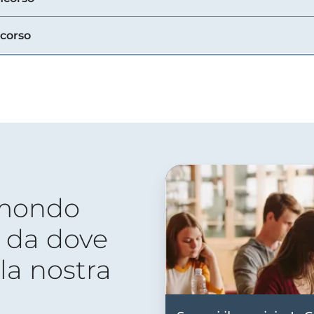
ncorso
 mondo
 da dove
lla nostra