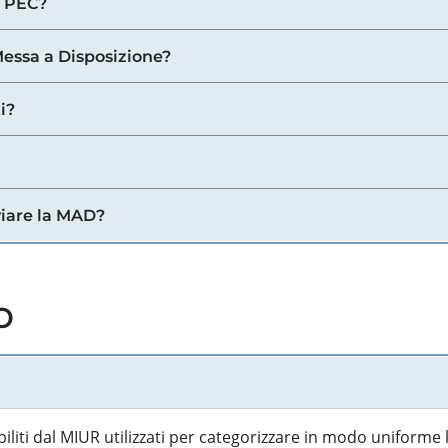
a PEC?
 Messa a Disposizione?
i?
viare la MAD?
o
biliti dal MIUR utilizzati per categorizzare in modo uniforme