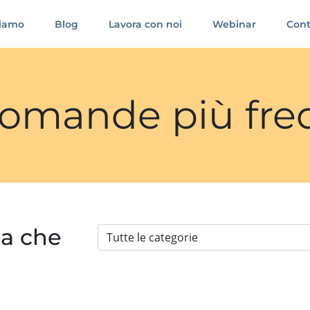
siamo
Blog
Lavora con noi
Webinar
Cont
 domande più fre
ia che