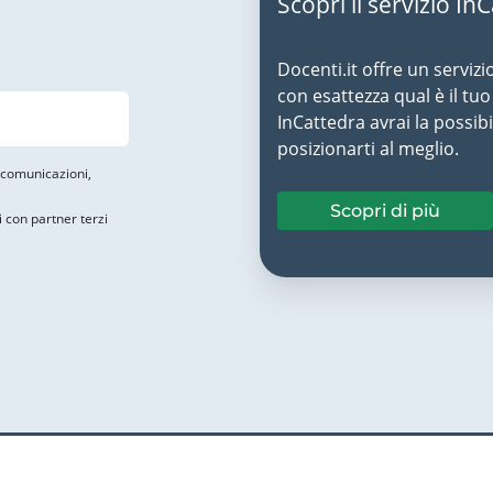
Scopri il servizio In
Docenti.it offre un servizi
con esattezza qual è il t
InCattedra avrai la possibi
posizionarti al meglio.
i comunicazioni,
Scopri di più
i con partner terzi