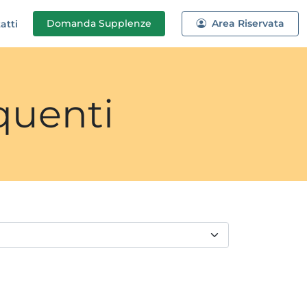
Domanda
Supplenze
Area Riservata
atti
quenti