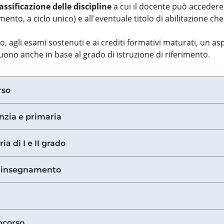
assificazione delle discipline
a cui il docente può accedere
ento, a ciclo unico) e all'eventuale titolo di abilitazione ch
so, agli esami sostenuti e ai crediti formativi maturati, un 
guono anche in base al grado di istruzione di riferimento.
rso
anzia e primaria
ia di I e II grado
di insegnamento
ncorso