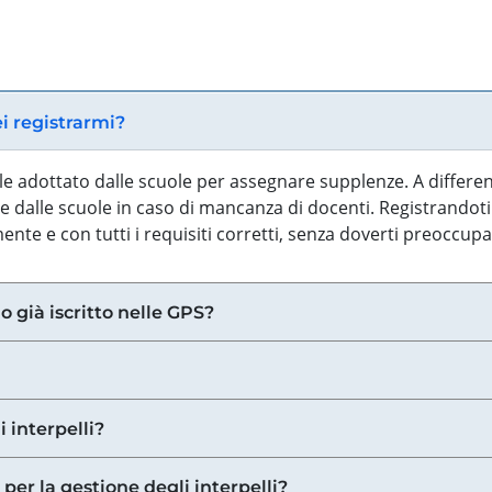
ei registrarmi?
iale adottato dalle scuole per assegnare supplenze. A differe
 dalle scuole in caso di mancanza di docenti. Registrandoti a
nte e con tutti i requisiti corretti, senza doverti preoccup
o già iscritto nelle GPS?
i interpelli?
 per la gestione degli interpelli?