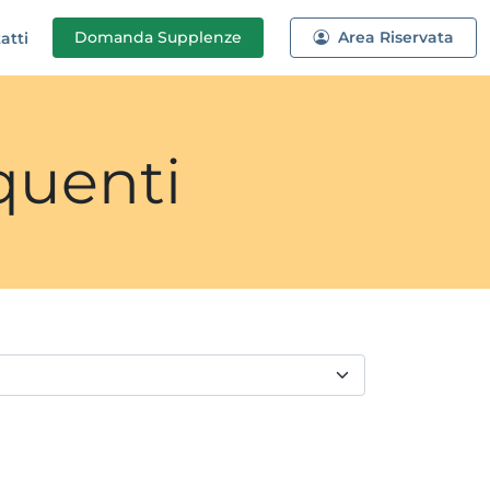
Domanda
Supplenze
Area Riservata
atti
quenti