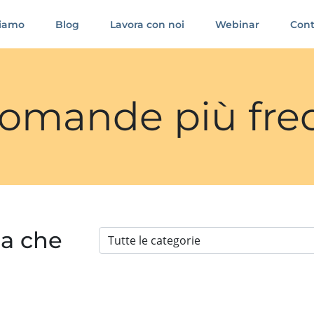
siamo
Blog
Lavora con noi
Webinar
Cont
 domande più fre
ia che