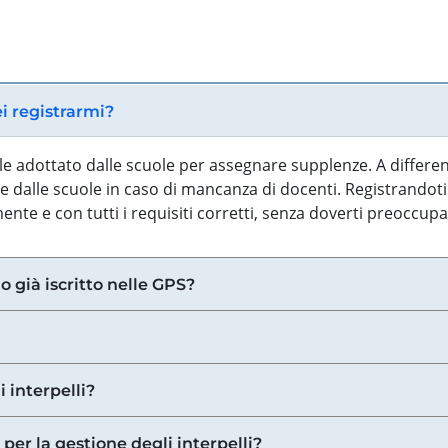
ei registrarmi?
iale adottato dalle scuole per assegnare supplenze. A differe
 dalle scuole in caso di mancanza di docenti. Registrandoti a
nte e con tutti i requisiti corretti, senza doverti preoccup
o già iscritto nelle GPS?
i interpelli?
 per la gestione degli interpelli?