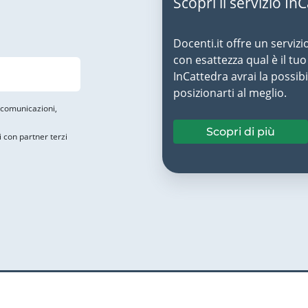
Scopri il servizio In
Docenti.it offre un servizi
con esattezza qual è il t
InCattedra avrai la possibi
posizionarti al meglio.
i comunicazioni,
Scopri di più
i con partner terzi