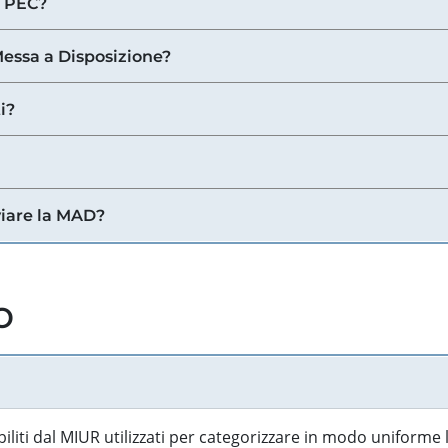
a PEC?
 Messa a Disposizione?
i?
viare la MAD?
o
biliti dal MIUR utilizzati per categorizzare in modo uniforme