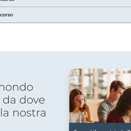
ncorso
 mondo
 da dove
lla nostra