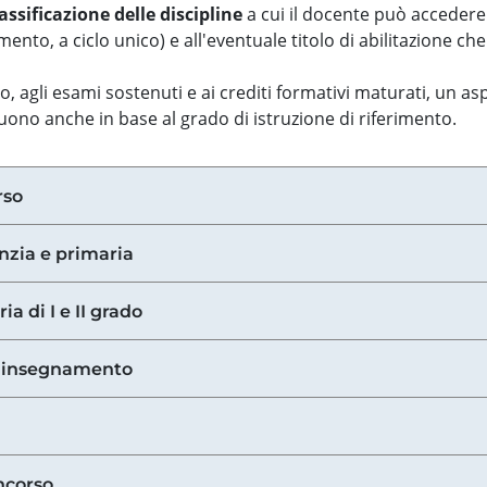
assificazione delle discipline
a cui il docente può accedere
ento, a ciclo unico) e all'eventuale titolo di abilitazione ch
so, agli esami sostenuti e ai crediti formativi maturati, un 
guono anche in base al grado di istruzione di riferimento.
rso
anzia e primaria
ia di I e II grado
di insegnamento
ncorso