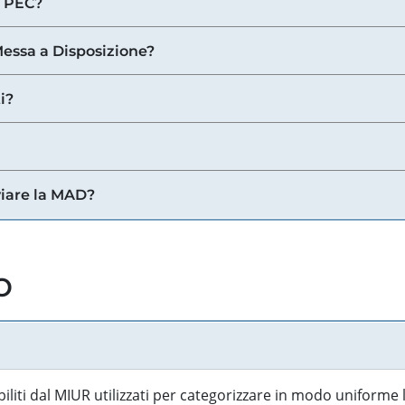
a PEC?
 Messa a Disposizione?
i?
viare la MAD?
o
biliti dal MIUR utilizzati per categorizzare in modo uniforme