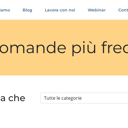
siamo
Blog
Lavora con noi
Webinar
Cont
 domande più fre
ia che