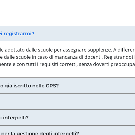
ei registrarmi?
iale adottato dalle scuole per assegnare supplenze. A differe
 dalle scuole in caso di mancanza di docenti. Registrandoti a
nte e con tutti i requisiti corretti, senza doverti preoccup
o già iscritto nelle GPS?
i interpelli?
 per la gestione degli interpelli?