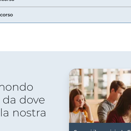
ncorso
 mondo
 da dove
lla nostra