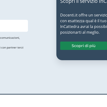
Scopri il servizio In
Docenti.it offre un servizi
con esattezza qual è il t
InCattedra avrai la possibi
posizionarti al meglio.
i comunicazioni,
Scopri di più
i con partner terzi