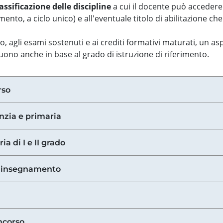
assificazione delle discipline
a cui il docente può accedere
ento, a ciclo unico) e all'eventuale titolo di abilitazione ch
so, agli esami sostenuti e ai crediti formativi maturati, un 
guono anche in base al grado di istruzione di riferimento.
rso
anzia e primaria
ia di I e II grado
di insegnamento
ncorso