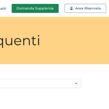
Domanda
Supplenze
Area Riservata
atti
quenti