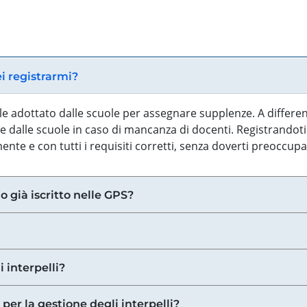
ei registrarmi?
iale adottato dalle scuole per assegnare supplenze. A differe
 dalle scuole in caso di mancanza di docenti. Registrandoti a
nte e con tutti i requisiti corretti, senza doverti preoccup
o già iscritto nelle GPS?
i interpelli?
 per la gestione degli interpelli?