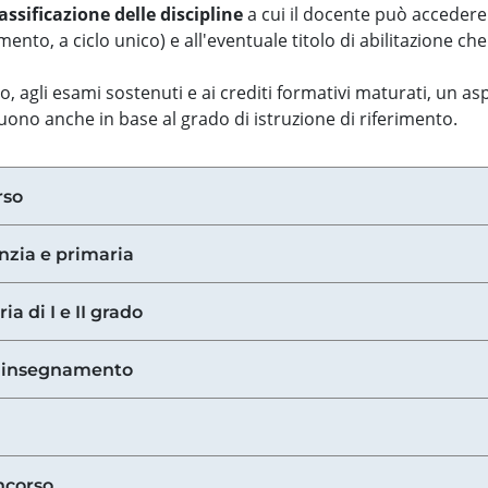
assificazione delle discipline
a cui il docente può accedere
ento, a ciclo unico) e all'eventuale titolo di abilitazione ch
so, agli esami sostenuti e ai crediti formativi maturati, un 
guono anche in base al grado di istruzione di riferimento.
rso
anzia e primaria
ia di I e II grado
di insegnamento
ncorso