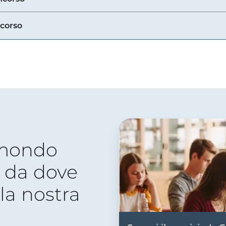
ncorso
 mondo
 da dove
lla nostra