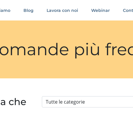
siamo
Blog
Lavora con noi
Webinar
Cont
 domande più fre
ia che