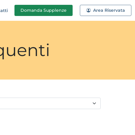
Domanda
Supplenze
Area Riservata
atti
quenti