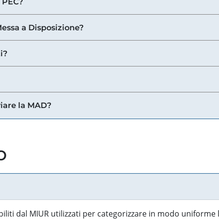
a PEC?
 Messa a Disposizione?
i?
viare la MAD?
o
biliti dal MIUR utilizzati per categorizzare in modo uniforme