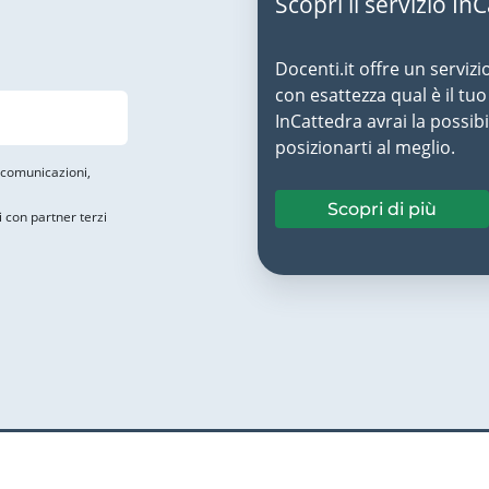
Scopri il servizio In
Docenti.it offre un servizi
con esattezza qual è il t
InCattedra avrai la possibi
posizionarti al meglio.
i comunicazioni,
Scopri di più
i con partner terzi