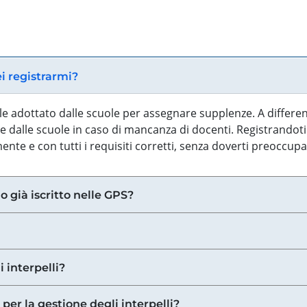
ei registrarmi?
iale adottato dalle scuole per assegnare supplenze. A differe
 dalle scuole in caso di mancanza di docenti. Registrandoti a
nte e con tutti i requisiti corretti, senza doverti preoccup
o già iscritto nelle GPS?
i interpelli?
 per la gestione degli interpelli?