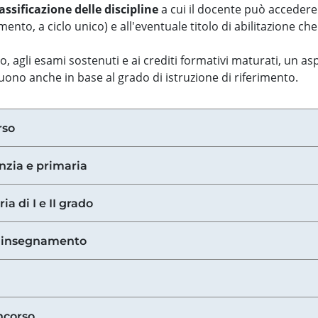
assificazione delle discipline
a cui il docente può accedere
ento, a ciclo unico) e all'eventuale titolo di abilitazione ch
so, agli esami sostenuti e ai crediti formativi maturati, un 
guono anche in base al grado di istruzione di riferimento.
rso
anzia e primaria
ia di I e II grado
di insegnamento
ncorso