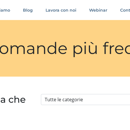
siamo
Blog
Lavora con noi
Webinar
Cont
 domande più fre
ia che