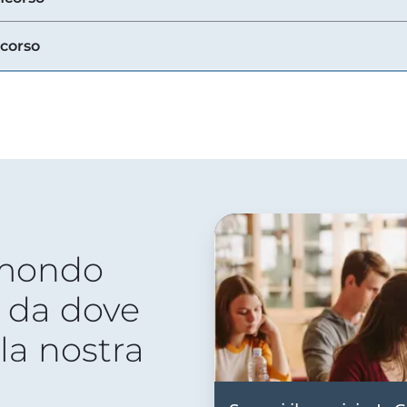
ncorso
 mondo
 da dove
lla nostra