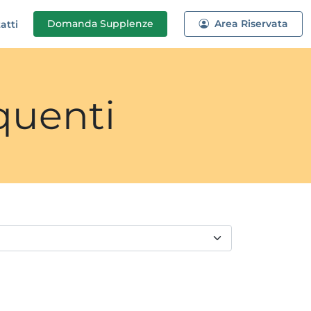
Domanda
Supplenze
Area Riservata
atti
quenti