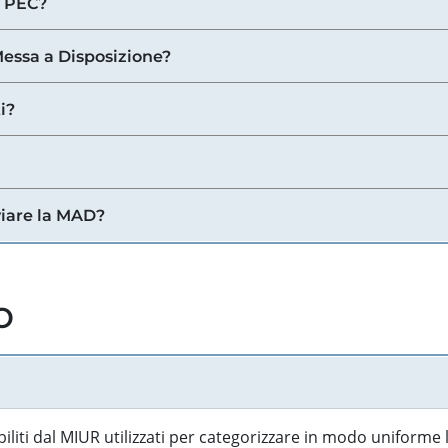
a PEC?
 Messa a Disposizione?
i?
viare la MAD?
o
biliti dal MIUR utilizzati per categorizzare in modo uniforme