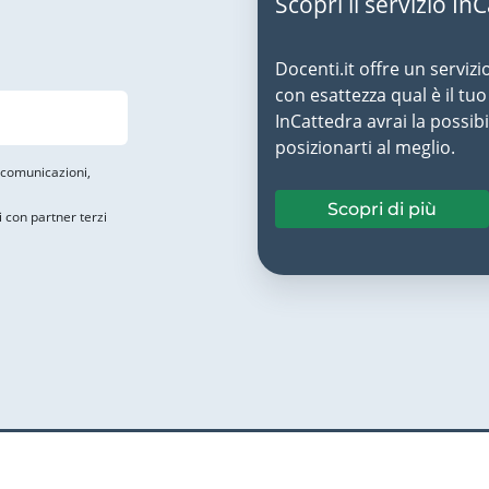
Scopri il servizio In
Docenti.it offre un servizi
con esattezza qual è il t
InCattedra avrai la possibi
posizionarti al meglio.
i comunicazioni,
Scopri di più
i con partner terzi