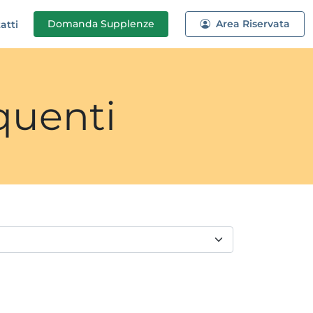
Domanda
Supplenze
Area Riservata
atti
quenti