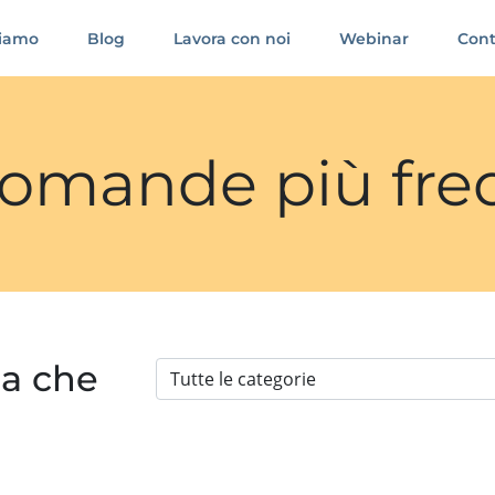
siamo
Blog
Lavora con noi
Webinar
Cont
 domande più fre
ia che