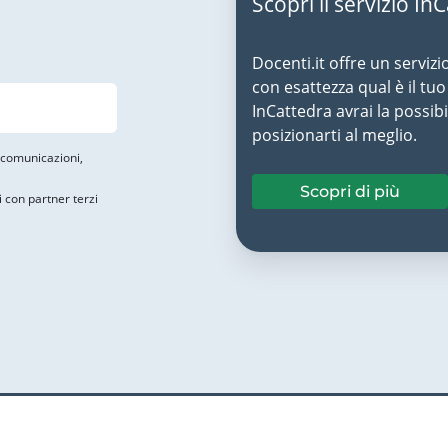
Scopri il servizio In
Docenti.it offre un servizi
con esattezza qual è il t
InCattedra avrai la possibi
posizionarti al meglio.
i comunicazioni,
Scopri di più
i con partner terzi