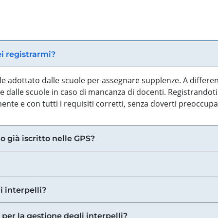
ei registrarmi?
iale adottato dalle scuole per assegnare supplenze. A differe
 dalle scuole in caso di mancanza di docenti. Registrandoti a
nte e con tutti i requisiti corretti, senza doverti preoccup
o già iscritto nelle GPS?
i interpelli?
 per la gestione degli interpelli?