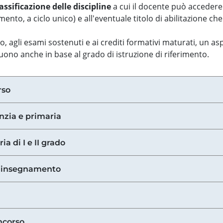
assificazione delle discipline
a cui il docente può accedere
ento, a ciclo unico) e all'eventuale titolo di abilitazione ch
so, agli esami sostenuti e ai crediti formativi maturati, un 
guono anche in base al grado di istruzione di riferimento.
rso
anzia e primaria
ia di I e II grado
di insegnamento
ncorso