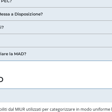
a PEC?
 Messa a Disposizione?
i?
viare la MAD?
o
biliti dal MIUR utilizzati per categorizzare in modo uniforme