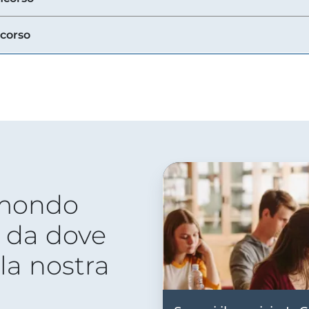
ncorso
 mondo
 da dove
lla nostra