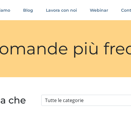
siamo
Blog
Lavora con noi
Webinar
Cont
 domande più fre
ia che