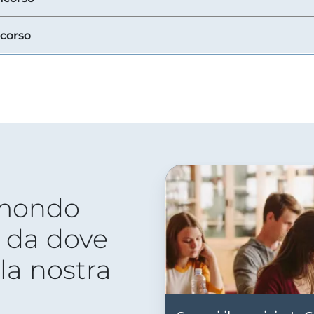
ncorso
 mondo
 da dove
lla nostra