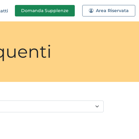
Domanda
Supplenze
Area Riservata
atti
quenti