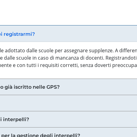
ei registrarmi?
iale adottato dalle scuole per assegnare supplenze. A differe
 dalle scuole in caso di mancanza di docenti. Registrandoti a
nte e con tutti i requisiti corretti, senza doverti preoccup
o già iscritto nelle GPS?
i interpelli?
 per la gestione degli interpelli?