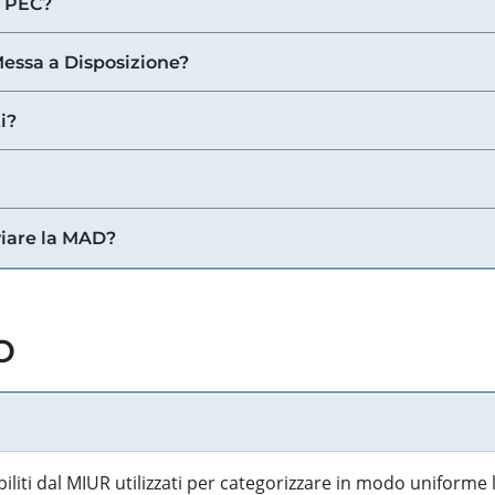
a PEC?
 Messa a Disposizione?
i?
viare la MAD?
o
biliti dal MIUR utilizzati per categorizzare in modo uniforme