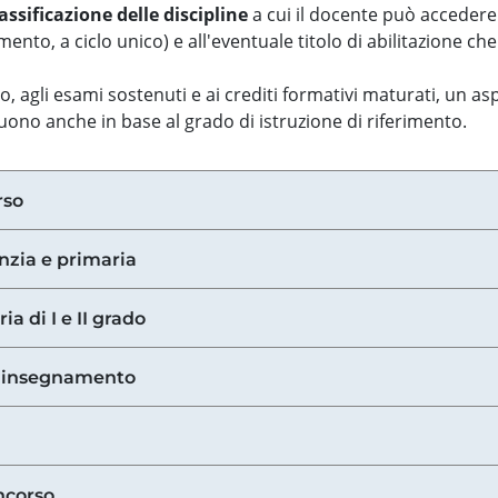
assificazione delle discipline
a cui il docente può accedere
ento, a ciclo unico) e all'eventuale titolo di abilitazione ch
so, agli esami sostenuti e ai crediti formativi maturati, un 
guono anche in base al grado di istruzione di riferimento.
rso
anzia e primaria
ia di I e II grado
di insegnamento
ncorso