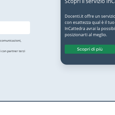
Scopri il servizio In
Docenti.it offre un servizi
con esattezza qual è il t
InCattedra avrai la possibi
posizionarti al meglio.
i comunicazioni,
Scopri di più
i con partner terzi