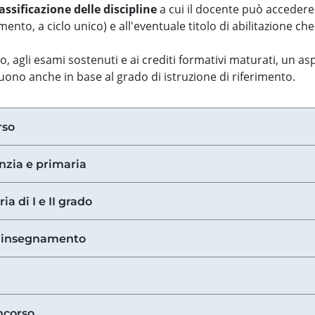
assificazione delle discipline
a cui il docente può accedere
ento, a ciclo unico) e all'eventuale titolo di abilitazione ch
so, agli esami sostenuti e ai crediti formativi maturati, un 
guono anche in base al grado di istruzione di riferimento.
rso
anzia e primaria
ia di I e II grado
di insegnamento
ncorso