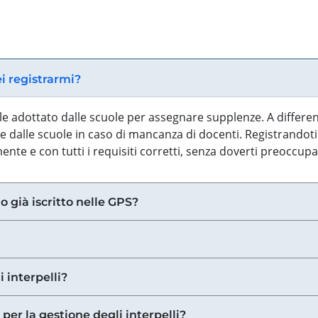
ei registrarmi?
iale adottato dalle scuole per assegnare supplenze. A differe
 dalle scuole in caso di mancanza di docenti. Registrandoti a
nte e con tutti i requisiti corretti, senza doverti preoccup
o già iscritto nelle GPS?
i interpelli?
 per la gestione degli interpelli?