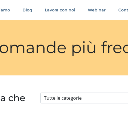
siamo
Blog
Lavora con noi
Webinar
Cont
 domande più fre
ia che