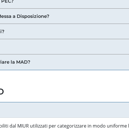
a PEC?
 Messa a Disposizione?
i?
viare la MAD?
o
biliti dal MIUR utilizzati per categorizzare in modo uniforme