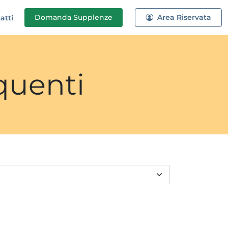
Domanda
Supplenze
Area Riservata
atti
quenti