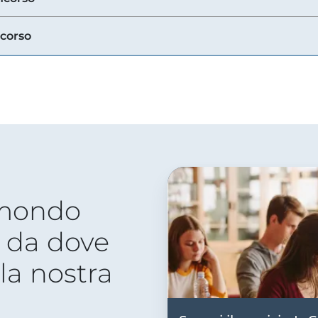
ncorso
 mondo
 da dove
lla nostra