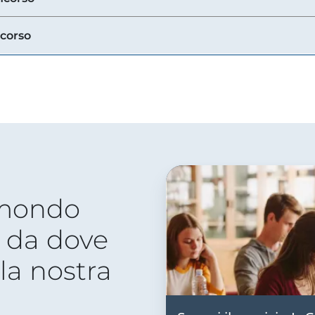
ncorso
 mondo
 da dove
lla nostra