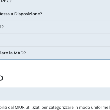
a PEC?
 Messa a Disposizione?
i?
viare la MAD?
o
biliti dal MIUR utilizzati per categorizzare in modo uniforme