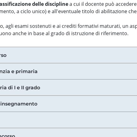
assificazione delle discipline
a cui il docente può accedere
ento, a ciclo unico) e all'eventuale titolo di abilitazione ch
so, agli esami sostenuti e ai crediti formativi maturati, un 
guono anche in base al grado di istruzione di riferimento.
rso
anzia e primaria
ia di I e II grado
di insegnamento
ncorso