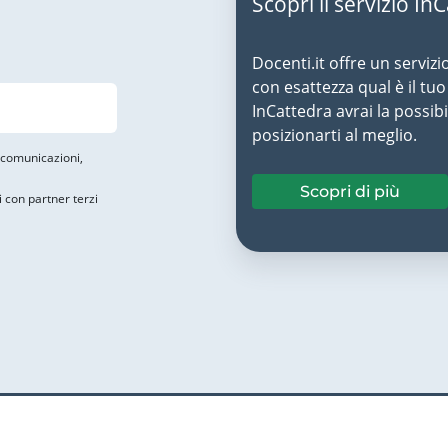
Scopri il servizio In
Docenti.it offre un servizi
con esattezza qual è il t
InCattedra avrai la possibi
posizionarti al meglio.
i comunicazioni,
Scopri di più
i con partner terzi