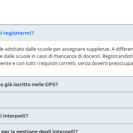
ei registrarmi?
iale adottato dalle scuole per assegnare supplenze. A differe
 dalle scuole in caso di mancanza di docenti. Registrandoti a
nte e con tutti i requisiti corretti, senza doverti preoccup
o già iscritto nelle GPS?
i interpelli?
 per la gestione degli interpelli?