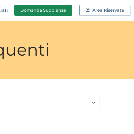
Domanda
Supplenze
Area Riservata
atti
quenti