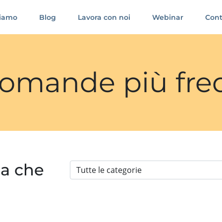
siamo
Blog
Lavora con noi
Webinar
Cont
 domande più fre
ia che