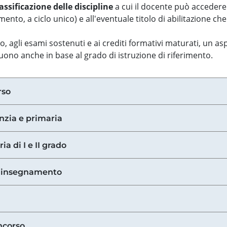
assificazione delle discipline
a cui il docente può accedere
ento, a ciclo unico) e all'eventuale titolo di abilitazione ch
so, agli esami sostenuti e ai crediti formativi maturati, un 
guono anche in base al grado di istruzione di riferimento.
rso
anzia e primaria
ia di I e II grado
di insegnamento
ncorso