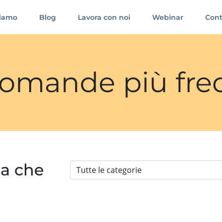
siamo
Blog
Lavora con noi
Webinar
Cont
 domande più fre
ia che