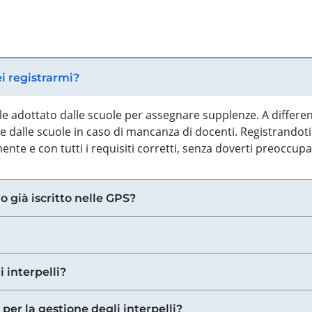
ei registrarmi?
iale adottato dalle scuole per assegnare supplenze. A differe
 dalle scuole in caso di mancanza di docenti. Registrandoti a
nte e con tutti i requisiti corretti, senza doverti preoccup
o già iscritto nelle GPS?
i interpelli?
 per la gestione degli interpelli?