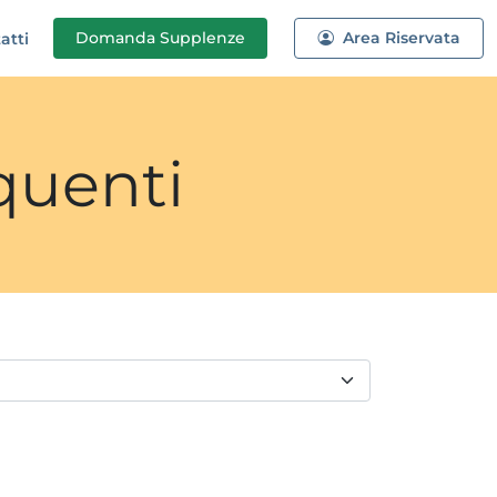
Domanda
Supplenze
Area Riservata
atti
quenti