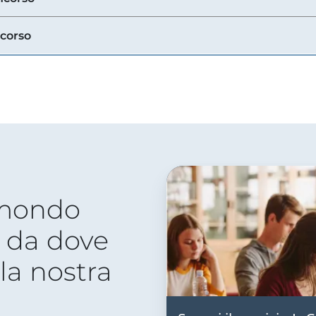
ncorso
 mondo
 da dove
lla nostra