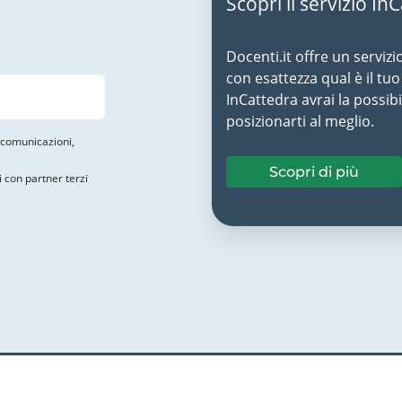
Scopri il servizio In
Docenti.it offre un servizi
con esattezza qual è il t
InCattedra avrai la possibi
posizionarti al meglio.
i comunicazioni,
Scopri di più
i con partner terzi