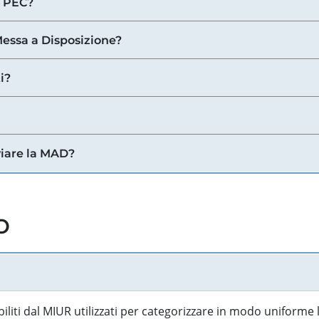
a PEC?
 Messa a Disposizione?
i?
viare la MAD?
o
biliti dal MIUR utilizzati per categorizzare in modo uniforme