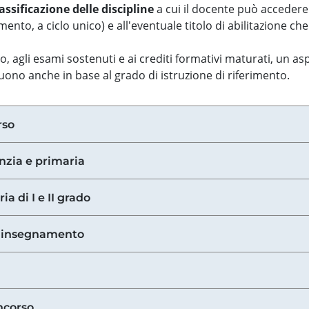
assificazione delle discipline
a cui il docente può accedere
ento, a ciclo unico) e all'eventuale titolo di abilitazione ch
so, agli esami sostenuti e ai crediti formativi maturati, un 
guono anche in base al grado di istruzione di riferimento.
rso
anzia e primaria
ia di I e II grado
di insegnamento
ncorso