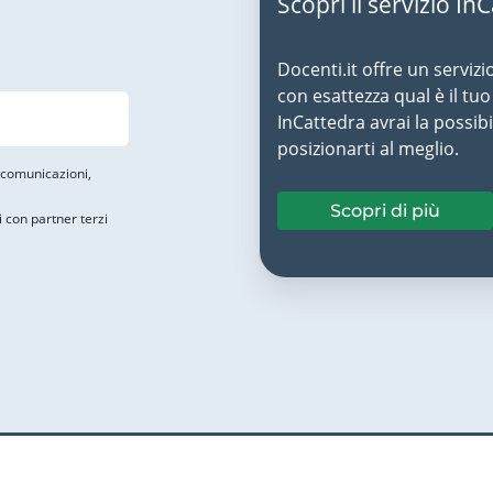
Scopri il servizio In
Docenti.it offre un servizi
con esattezza qual è il t
InCattedra avrai la possibi
posizionarti al meglio.
i comunicazioni,
Scopri di più
i con partner terzi