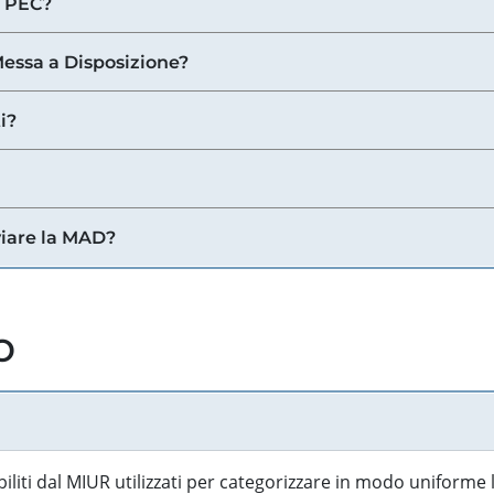
a PEC?
 Messa a Disposizione?
i?
viare la MAD?
o
biliti dal MIUR utilizzati per categorizzare in modo uniforme