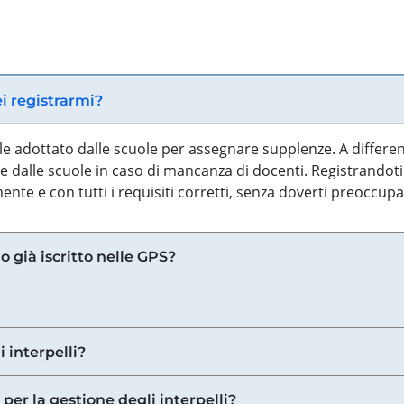
ei registrarmi?
iale adottato dalle scuole per assegnare supplenze. A differe
 dalle scuole in caso di mancanza di docenti. Registrandoti a
nte e con tutti i requisiti corretti, senza doverti preoccup
o già iscritto nelle GPS?
i interpelli?
 per la gestione degli interpelli?