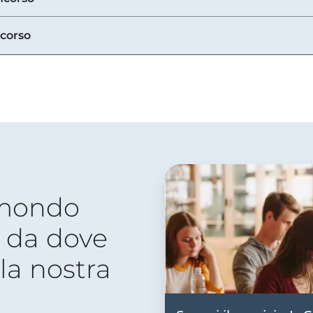
ncorso
 mondo
 da dove
lla nostra