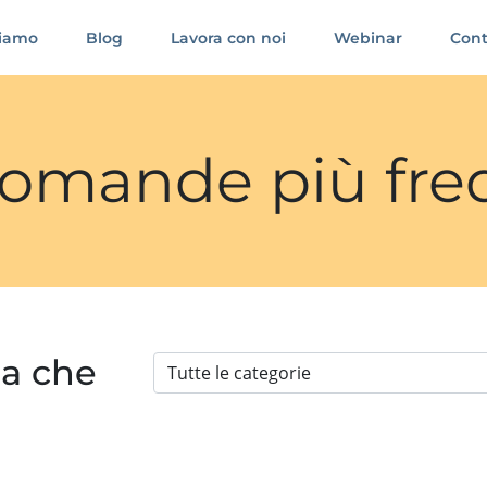
siamo
Blog
Lavora con noi
Webinar
Cont
 domande più fre
ia che