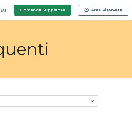
Domanda
Supplenze
Area Riservata
atti
quenti