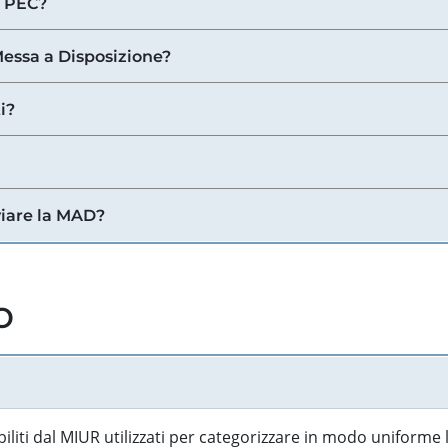
a PEC?
 Messa a Disposizione?
i?
viare la MAD?
o
biliti dal MIUR utilizzati per categorizzare in modo uniforme