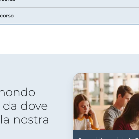
ncorso
 mondo
 da dove
lla nostra