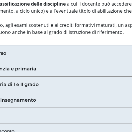
assificazione delle discipline
a cui il docente può accedere
ento, a ciclo unico) e all'eventuale titolo di abilitazione ch
so, agli esami sostenuti e ai crediti formativi maturati, un 
guono anche in base al grado di istruzione di riferimento.
rso
anzia e primaria
ia di I e II grado
di insegnamento
ncorso