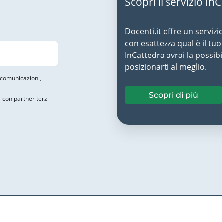
Scopri il servizio In
Docenti.it offre un servizi
con esattezza qual è il t
InCattedra avrai la possibi
posizionarti al meglio.
i comunicazioni,
Scopri di più
i con partner terzi