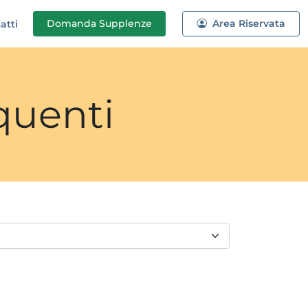
Domanda
Supplenze
Area Riservata
atti
quenti