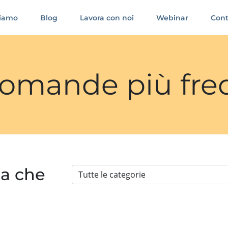
siamo
Blog
Lavora con noi
Webinar
Cont
 domande più fre
ia che