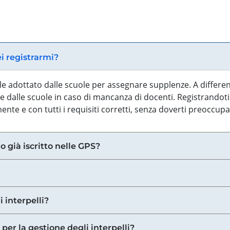
ei registrarmi?
iale adottato dalle scuole per assegnare supplenze. A differe
 dalle scuole in caso di mancanza di docenti. Registrandoti a
nte e con tutti i requisiti corretti, senza doverti preoccup
o già iscritto nelle GPS?
i interpelli?
 per la gestione degli interpelli?