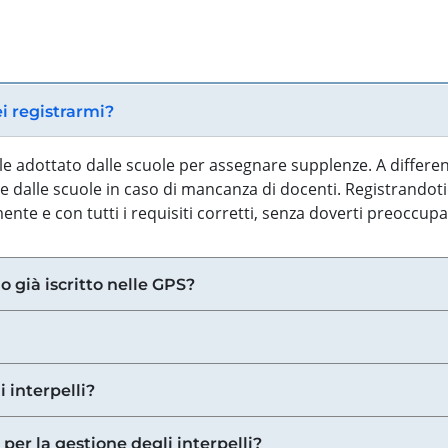
ei registrarmi?
iale adottato dalle scuole per assegnare supplenze. A differe
 dalle scuole in caso di mancanza di docenti. Registrandoti a
nte e con tutti i requisiti corretti, senza doverti preoccup
o già iscritto nelle GPS?
i interpelli?
 per la gestione degli interpelli?