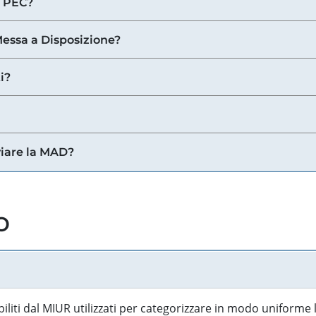
a PEC?
 Messa a Disposizione?
i?
viare la MAD?
o
biliti dal MIUR utilizzati per categorizzare in modo uniforme