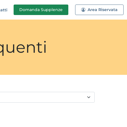
Domanda
Supplenze
Area Riservata
atti
quenti