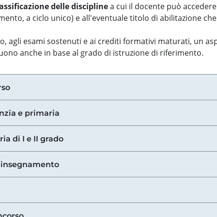
assificazione delle discipline
a cui il docente può accedere
ento, a ciclo unico) e all'eventuale titolo di abilitazione ch
so, agli esami sostenuti e ai crediti formativi maturati, un 
guono anche in base al grado di istruzione di riferimento.
rso
anzia e primaria
ia di I e II grado
di insegnamento
ncorso