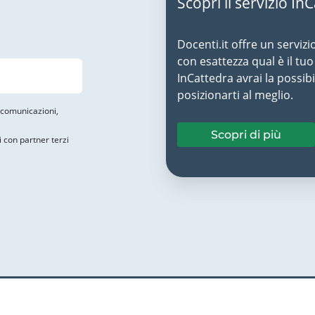
Scopri il servizio In
Docenti.it offre un servizi
con esattezza qual è il t
InCattedra avrai la possibi
posizionarti al meglio.
i comunicazioni,
Scopri di più
i con partner terzi