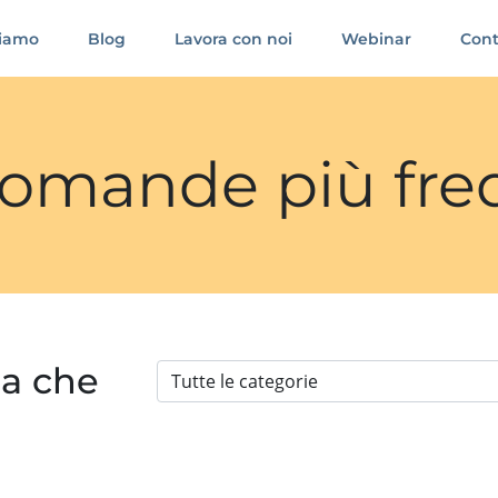
siamo
Blog
Lavora con noi
Webinar
Cont
 domande più fre
ia che