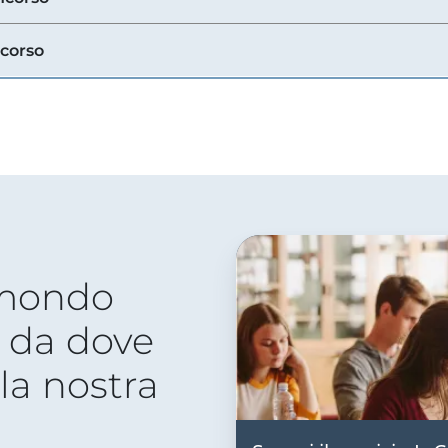
ncorso
 mondo
 da dove
lla nostra