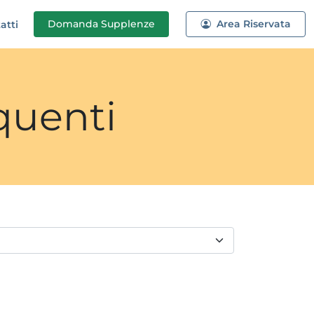
Domanda
Supplenze
Area Riservata
atti
quenti