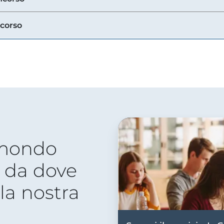
ncorso
 mondo
 da dove
lla nostra