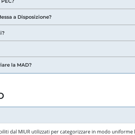
a PEC?
 Messa a Disposizione?
i?
viare la MAD?
o
biliti dal MIUR utilizzati per categorizzare in modo uniforme