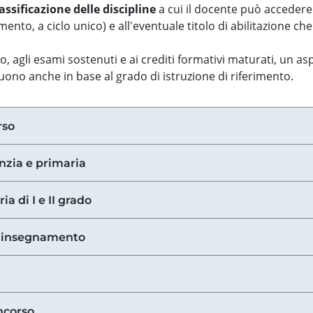
assificazione delle discipline
a cui il docente può accedere
ento, a ciclo unico) e all'eventuale titolo di abilitazione ch
so, agli esami sostenuti e ai crediti formativi maturati, un 
guono anche in base al grado di istruzione di riferimento.
rso
anzia e primaria
ia di I e II grado
di insegnamento
ncorso