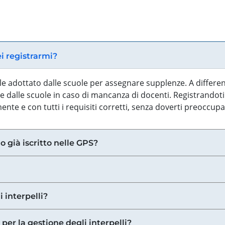
ei registrarmi?
iale adottato dalle scuole per assegnare supplenze. A differe
 dalle scuole in caso di mancanza di docenti. Registrandoti a
nte e con tutti i requisiti corretti, senza doverti preoccup
o già iscritto nelle GPS?
i interpelli?
 per la gestione degli interpelli?