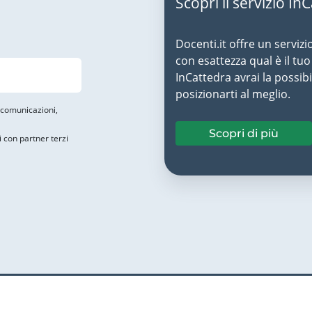
Scopri il servizio In
Docenti.it offre un servizi
con esattezza qual è il t
InCattedra avrai la possibi
posizionarti al meglio.
i comunicazioni,
Scopri di più
i con partner terzi