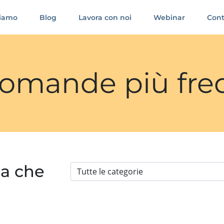
siamo
Blog
Lavora con noi
Webinar
Cont
 domande più fre
ia che