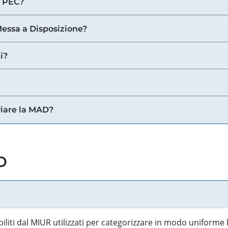
a PEC?
 Messa a Disposizione?
i?
viare la MAD?
o
biliti dal MIUR utilizzati per categorizzare in modo uniforme