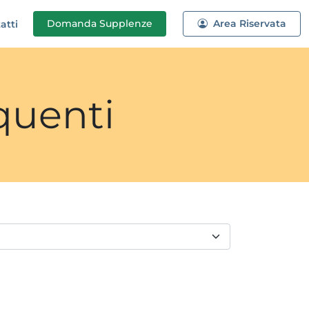
Domanda
Supplenze
Area Riservata
atti
quenti