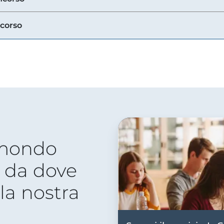
ncorso
 mondo
 da dove
lla nostra