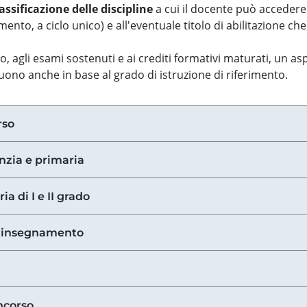
assificazione delle discipline
a cui il docente può accedere
ento, a ciclo unico) e all'eventuale titolo di abilitazione ch
so, agli esami sostenuti e ai crediti formativi maturati, un 
guono anche in base al grado di istruzione di riferimento.
rso
anzia e primaria
ia di I e II grado
di insegnamento
ncorso