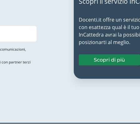
Scopri il servizio In
Docenti.it offre un servizi
con esattezza qual è il t
InCattedra avrai la possibi
posizionarti al meglio.
i comunicazioni,
Scopri di più
i con partner terzi