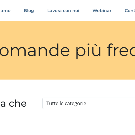
siamo
Blog
Lavora con noi
Webinar
Cont
 domande più fre
ia che