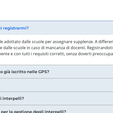
ei registrarmi?
iale adottato dalle scuole per assegnare supplenze. A differe
 dalle scuole in caso di mancanza di docenti. Registrandoti a
nte e con tutti i requisiti corretti, senza doverti preoccup
o già iscritto nelle GPS?
i interpelli?
 per la gestione degli interpelli?