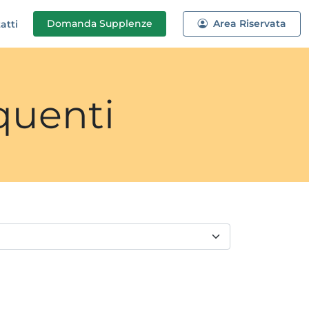
Domanda
Supplenze
Area Riservata
atti
quenti