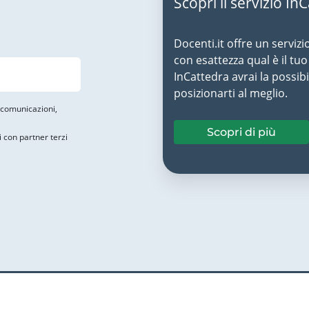
Scopri il servizio In
Docenti.it offre un servizi
con esattezza qual è il t
InCattedra avrai la possibi
posizionarti al meglio.
i comunicazioni,
Scopri di più
i con partner terzi