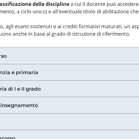
assificazione delle discipline
a cui il docente può accedere
ento, a ciclo unico) e all'eventuale titolo di abilitazione ch
so, agli esami sostenuti e ai crediti formativi maturati, un 
guono anche in base al grado di istruzione di riferimento.
rso
anzia e primaria
ia di I e II grado
di insegnamento
ncorso