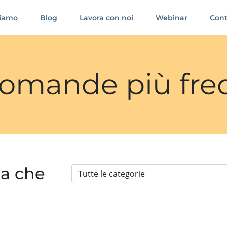
siamo
Blog
Lavora con noi
Webinar
Cont
 domande più fre
ia che