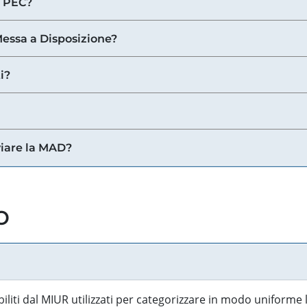
a PEC?
 Messa a Disposizione?
i?
viare la MAD?
o
biliti dal MIUR utilizzati per categorizzare in modo uniforme