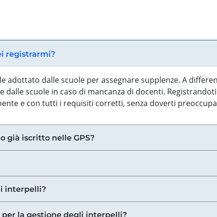
ei registrarmi?
iale adottato dalle scuole per assegnare supplenze. A differe
 dalle scuole in caso di mancanza di docenti. Registrandoti a
nte e con tutti i requisiti corretti, senza doverti preoccup
o già iscritto nelle GPS?
i interpelli?
 per la gestione degli interpelli?