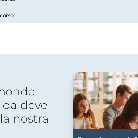
ncorso
 mondo
 da dove
lla nostra