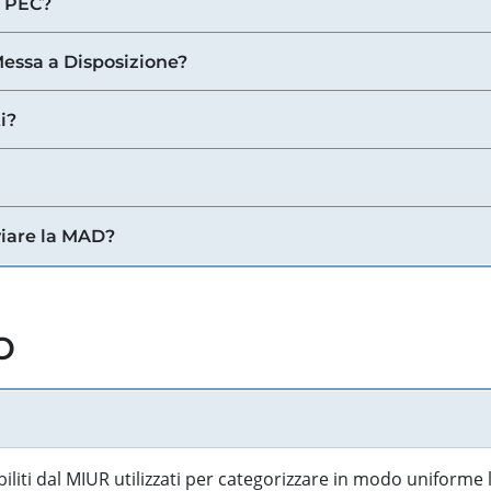
a PEC?
 Messa a Disposizione?
i?
viare la MAD?
o
biliti dal MIUR utilizzati per categorizzare in modo uniforme