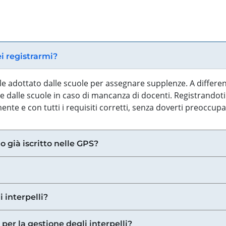
ei registrarmi?
iale adottato dalle scuole per assegnare supplenze. A differe
 dalle scuole in caso di mancanza di docenti. Registrandoti a
nte e con tutti i requisiti corretti, senza doverti preoccup
o già iscritto nelle GPS?
i interpelli?
 per la gestione degli interpelli?