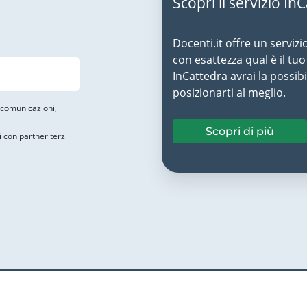
Scopri il servizio In
Docenti.it offre un servizi
con esattezza qual è il t
InCattedra avrai la possibi
posizionarti al meglio.
i comunicazioni,
Scopri di più
i con partner terzi