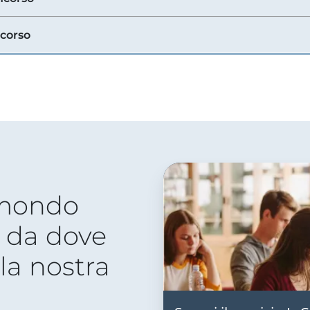
ncorso
 mondo
 da dove
lla nostra