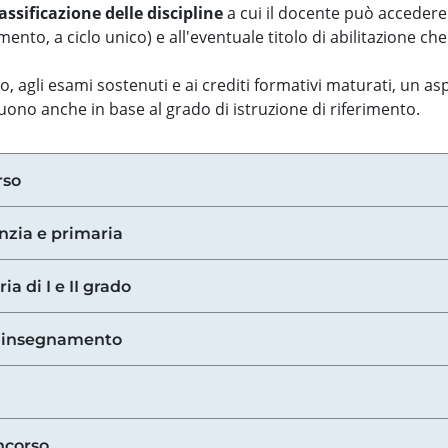
assificazione delle discipline
a cui il docente può accedere
ento, a ciclo unico) e all'eventuale titolo di abilitazione ch
so, agli esami sostenuti e ai crediti formativi maturati, un 
guono anche in base al grado di istruzione di riferimento.
rso
anzia e primaria
ia di I e II grado
di insegnamento
ncorso