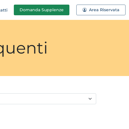
Domanda
Supplenze
Area Riservata
atti
quenti