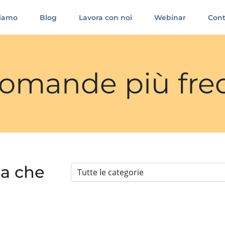
siamo
Blog
Lavora con noi
Webinar
Cont
 domande più fre
ia che