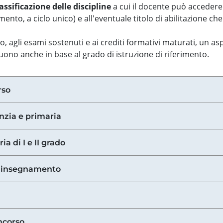
assificazione delle discipline
a cui il docente può accedere
ento, a ciclo unico) e all'eventuale titolo di abilitazione ch
so, agli esami sostenuti e ai crediti formativi maturati, un 
guono anche in base al grado di istruzione di riferimento.
rso
anzia e primaria
ia di I e II grado
di insegnamento
ncorso