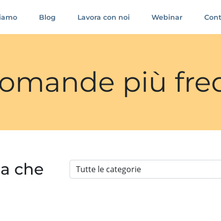
siamo
Blog
Lavora con noi
Webinar
Cont
 domande più fre
ia che