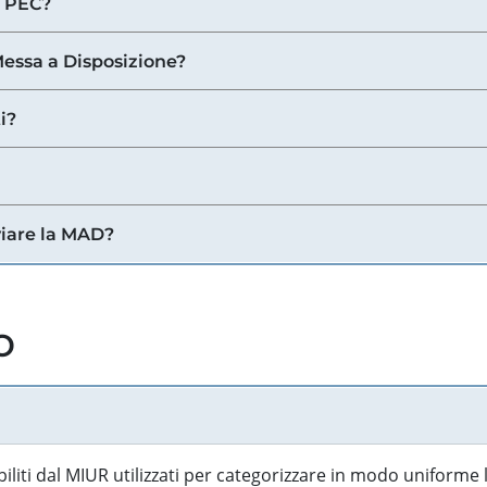
a PEC?
 Messa a Disposizione?
i?
viare la MAD?
o
biliti dal MIUR utilizzati per categorizzare in modo uniforme