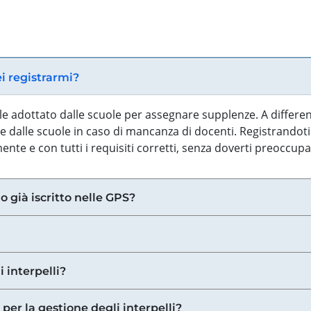
ei registrarmi?
iale adottato dalle scuole per assegnare supplenze. A differe
 dalle scuole in caso di mancanza di docenti. Registrandoti a
nte e con tutti i requisiti corretti, senza doverti preoccup
o già iscritto nelle GPS?
i interpelli?
 per la gestione degli interpelli?