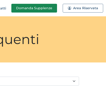
Domanda
Supplenze
Area Riservata
atti
quenti