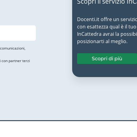
Scopri il servizio In
Docenti.it offre un servizi
con esattezza qual è il t
InCattedra avrai la possibi
posizionarti al meglio.
i comunicazioni,
Scopri di più
i con partner terzi