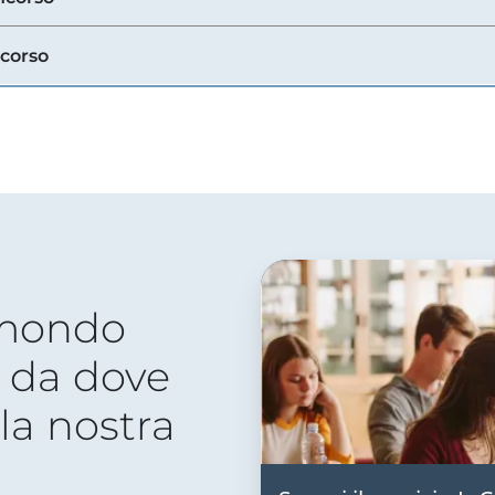
ncorso
 mondo
 da dove
lla nostra