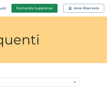
Domanda
Supplenze
Area Riservata
atti
quenti