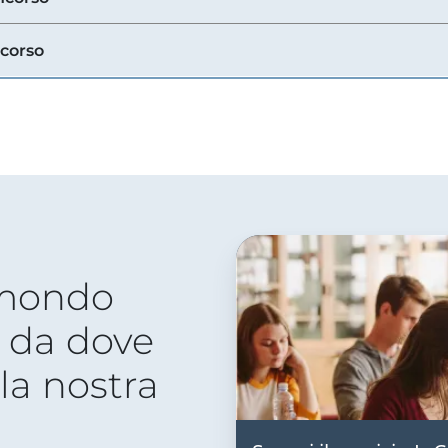
ncorso
 mondo
 da dove
lla nostra