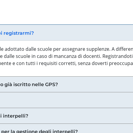
ei registrarmi?
iale adottato dalle scuole per assegnare supplenze. A differe
 dalle scuole in caso di mancanza di docenti. Registrandoti a
nte e con tutti i requisiti corretti, senza doverti preoccup
o già iscritto nelle GPS?
i interpelli?
 per la gestione degli interpelli?