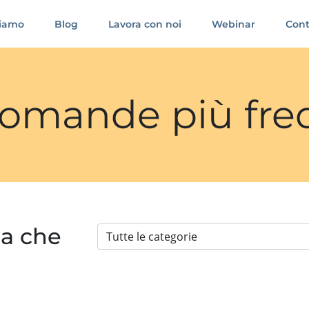
siamo
Blog
Lavora con noi
Webinar
Cont
 domande più fre
ia che