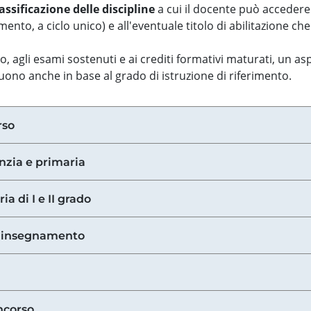
assificazione delle discipline
a cui il docente può accedere
ento, a ciclo unico) e all'eventuale titolo di abilitazione ch
so, agli esami sostenuti e ai crediti formativi maturati, un 
guono anche in base al grado di istruzione di riferimento.
rso
anzia e primaria
ia di I e II grado
di insegnamento
ncorso