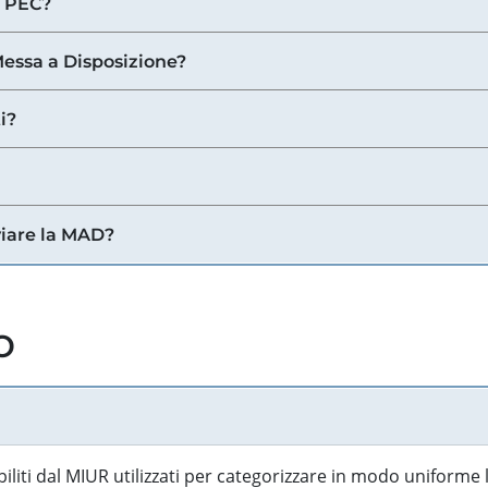
a PEC?
 Messa a Disposizione?
i?
viare la MAD?
o
biliti dal MIUR utilizzati per categorizzare in modo uniforme