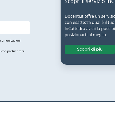
Scopri il servizio In
Docenti.it offre un servizi
con esattezza qual è il t
InCattedra avrai la possibi
posizionarti al meglio.
i comunicazioni,
Scopri di più
i con partner terzi