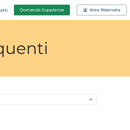
Domanda
Supplenze
Area Riservata
atti
quenti