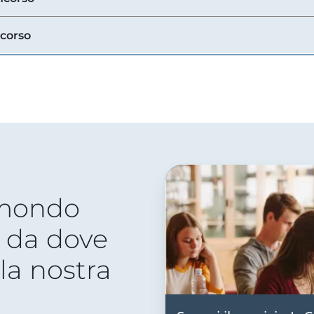
ncorso
 mondo
 da dove
lla nostra