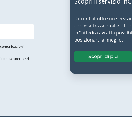
Scopri il servizio In
Docenti.it offre un servizi
con esattezza qual è il t
InCattedra avrai la possibi
posizionarti al meglio.
i comunicazioni,
Scopri di più
i con partner terzi