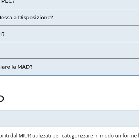
a PEC?
 Messa a Disposizione?
i?
viare la MAD?
o
biliti dal MIUR utilizzati per categorizzare in modo uniforme