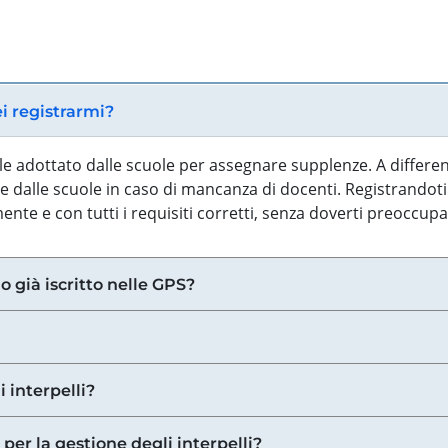
ei registrarmi?
iale adottato dalle scuole per assegnare supplenze. A differe
 dalle scuole in caso di mancanza di docenti. Registrandoti a
nte e con tutti i requisiti corretti, senza doverti preoccup
o già iscritto nelle GPS?
i interpelli?
 per la gestione degli interpelli?