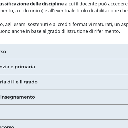
assificazione delle discipline
a cui il docente può accedere
ento, a ciclo unico) e all'eventuale titolo di abilitazione ch
so, agli esami sostenuti e ai crediti formativi maturati, un 
guono anche in base al grado di istruzione di riferimento.
rso
anzia e primaria
ia di I e II grado
di insegnamento
ncorso