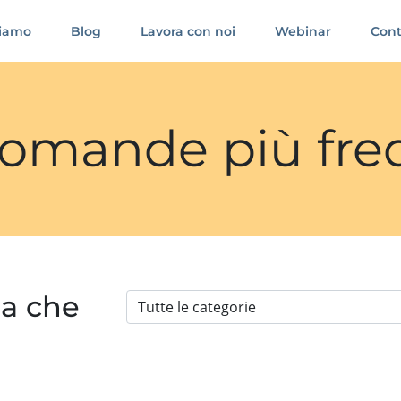
siamo
Blog
Lavora con noi
Webinar
Cont
 domande più fre
ia che