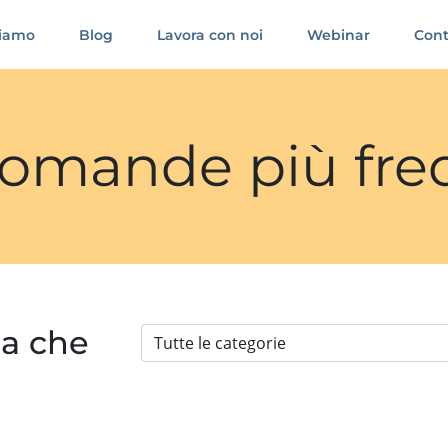
siamo
Blog
Lavora con noi
Webinar
Cont
 domande più fre
ia che