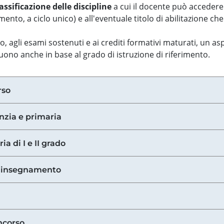
assificazione delle discipline
a cui il docente può accedere
ento, a ciclo unico) e all'eventuale titolo di abilitazione ch
so, agli esami sostenuti e ai crediti formativi maturati, un 
guono anche in base al grado di istruzione di riferimento.
rso
anzia e primaria
ia di I e II grado
di insegnamento
ncorso