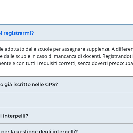
ei registrarmi?
iale adottato dalle scuole per assegnare supplenze. A differe
 dalle scuole in caso di mancanza di docenti. Registrandoti a
nte e con tutti i requisiti corretti, senza doverti preoccup
o già iscritto nelle GPS?
i interpelli?
 per la gestione degli interpelli?