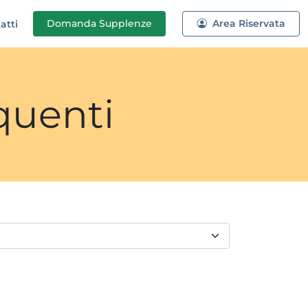
Domanda
Supplenze
Area Riservata
atti
quenti