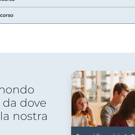
ncorso
 mondo
 da dove
lla nostra