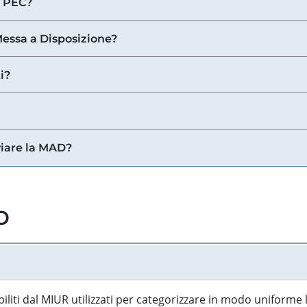
a PEC?
 Messa a Disposizione?
i?
viare la MAD?
o
biliti dal MIUR utilizzati per categorizzare in modo uniforme