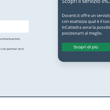
Scopri il servizio In
Docenti.it offre un servizi
con esattezza qual è il t
InCattedra avrai la possibi
posizionarti al meglio.
i comunicazioni,
Scopri di più
i con partner terzi