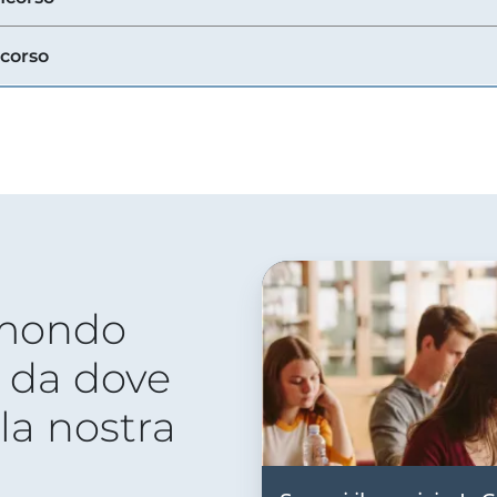
ncorso
 mondo
 da dove
lla nostra