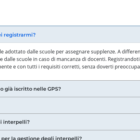
ei registrarmi?
iale adottato dalle scuole per assegnare supplenze. A differe
 dalle scuole in caso di mancanza di docenti. Registrandoti a
nte e con tutti i requisiti corretti, senza doverti preoccup
o già iscritto nelle GPS?
i interpelli?
 per la gestione degli interpelli?