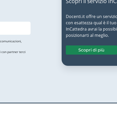
Scopri il servizio In
Docenti.it offre un servizi
con esattezza qual è il t
InCattedra avrai la possibi
posizionarti al meglio.
i comunicazioni,
Scopri di più
i con partner terzi