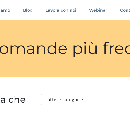
siamo
Blog
Lavora con noi
Webinar
Cont
 domande più fre
ia che