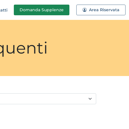
Domanda
Supplenze
Area Riservata
atti
quenti