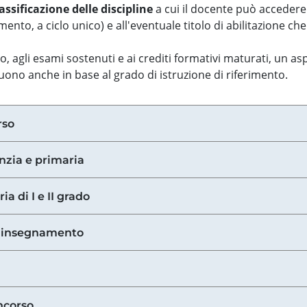
assificazione delle discipline
a cui il docente può accedere
ento, a ciclo unico) e all'eventuale titolo di abilitazione ch
so, agli esami sostenuti e ai crediti formativi maturati, un 
guono anche in base al grado di istruzione di riferimento.
rso
anzia e primaria
ia di I e II grado
di insegnamento
ncorso