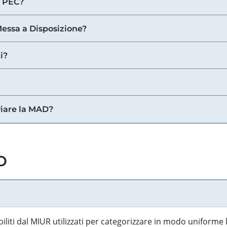
a PEC?
 Messa a Disposizione?
i?
viare la MAD?
o
biliti dal MIUR utilizzati per categorizzare in modo uniforme