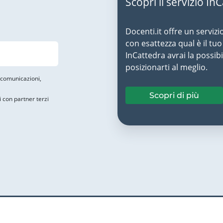
Scopri il servizio In
Docenti.it offre un servizi
con esattezza qual è il t
InCattedra avrai la possibi
posizionarti al meglio.
i comunicazioni,
Scopri di più
i con partner terzi