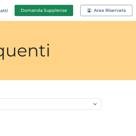
Domanda
Supplenze
Area Riservata
atti
quenti