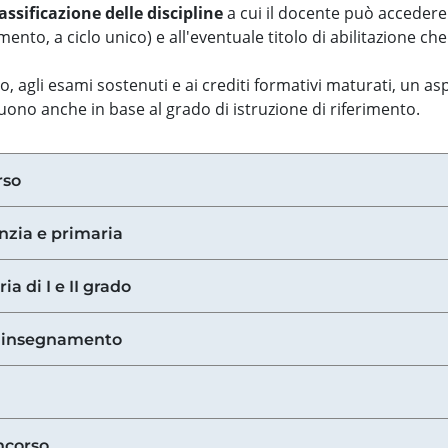
assificazione delle discipline
a cui il docente può accedere
ento, a ciclo unico) e all'eventuale titolo di abilitazione ch
so, agli esami sostenuti e ai crediti formativi maturati, un 
guono anche in base al grado di istruzione di riferimento.
rso
anzia e primaria
ia di I e II grado
di insegnamento
ncorso