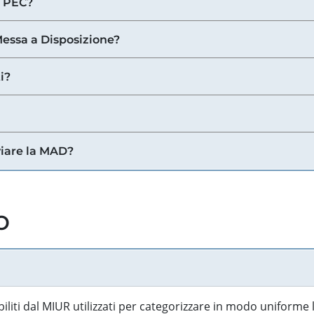
a PEC?
 Messa a Disposizione?
i?
viare la MAD?
o
biliti dal MIUR utilizzati per categorizzare in modo uniforme