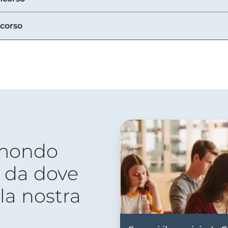
ncorso
 mondo
 da dove
lla nostra