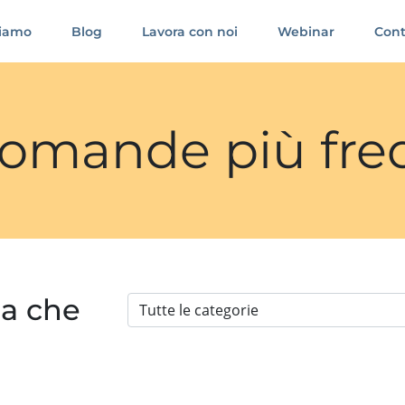
siamo
Blog
Lavora con noi
Webinar
Cont
 domande più fre
ia che