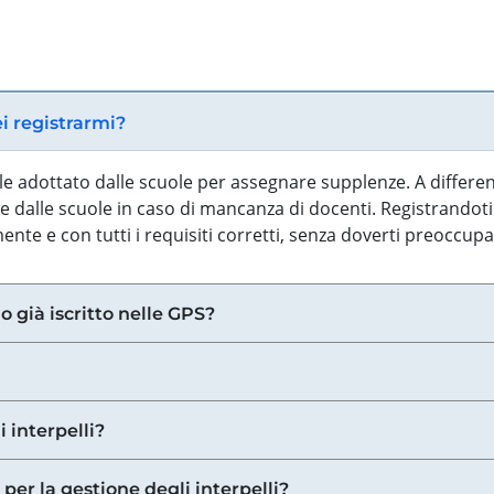
ei registrarmi?
iale adottato dalle scuole per assegnare supplenze. A differe
 dalle scuole in caso di mancanza di docenti. Registrandoti a
nte e con tutti i requisiti corretti, senza doverti preoccup
o già iscritto nelle GPS?
i interpelli?
 per la gestione degli interpelli?