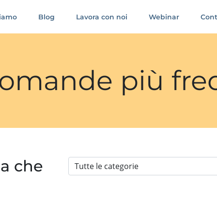
siamo
Blog
Lavora con noi
Webinar
Cont
 domande più fre
ia che