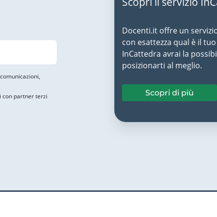
Scopri il servizio In
Docenti.it offre un servizi
con esattezza qual è il t
InCattedra avrai la possibi
posizionarti al meglio.
i comunicazioni,
Scopri di più
i con partner terzi