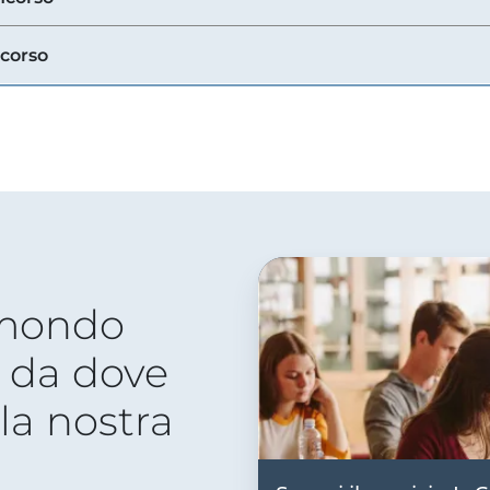
ncorso
 mondo
 da dove
lla nostra