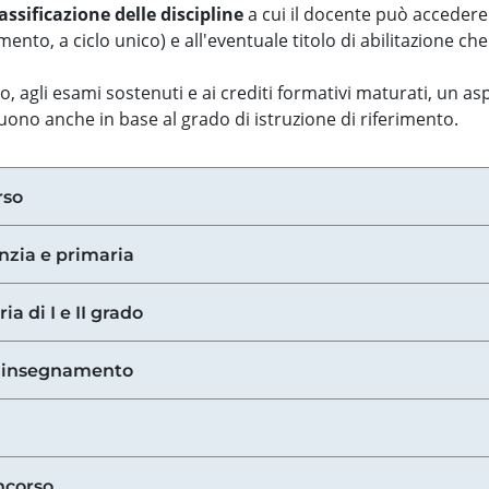
assificazione delle discipline
a cui il docente può accedere
ento, a ciclo unico) e all'eventuale titolo di abilitazione ch
so, agli esami sostenuti e ai crediti formativi maturati, un 
guono anche in base al grado di istruzione di riferimento.
rso
anzia e primaria
ia di I e II grado
di insegnamento
ncorso