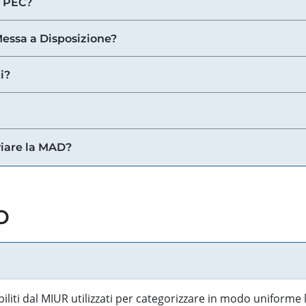
a PEC?
 Messa a Disposizione?
i?
viare la MAD?
o
biliti dal MIUR utilizzati per categorizzare in modo uniforme