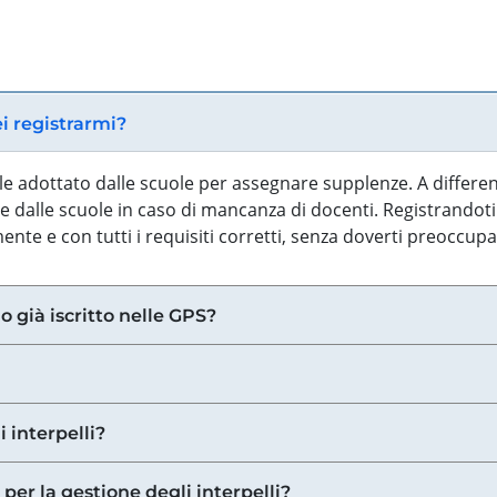
ei registrarmi?
iale adottato dalle scuole per assegnare supplenze. A differe
 dalle scuole in caso di mancanza di docenti. Registrandoti a
nte e con tutti i requisiti corretti, senza doverti preoccup
o già iscritto nelle GPS?
i interpelli?
 per la gestione degli interpelli?