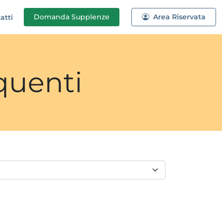
Domanda
Supplenze
Area Riservata
atti
quenti